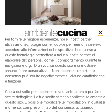
Per fornire le migliori esperienze, noi e i nostri partner
L'ampio passaggio collega l'area pranzo alla
cucina
che
utilizziamo tecnologie come i cookie per memorizzare e/o
risplende di bianco, esaltata dalle
rifiniture d'interior in
accedere alle informazioni del dispositivo. Il consenso a
stile con l'epoca storica dell'edificio,
a iniziare dal
queste tecnologie permetterà a noi e ai nostri partner di
elaborare dati personali come il comportamento durante la
parquet in rovere con posa Versailles.
Bianco puro
navigazione o gli ID univoci su questo sito e di mostrare
anche per l'arredo, realizzato con
un modello
leggero
annunci (non) personalizzati. Non acconsentire o ritirare il
nell'impatto sull'ambiente
e nell'estetica. Si tratta di
consenso può influire negativamente su alcune caratteristiche
Genius Loci
(design Gabriele Centazzo) di
Valcucine
,
e funzioni.
finito con ante, top e frontali in
vetro, materiale
Clicca qui sotto per acconsentire a quanto sopra o per fare
riciclabile pe eccellenza, riutilizzabile all'infinito.
La
scelte dettagliate. Le tue scelte saranno applicate solamente a
purezza formale dei volumi è arricchita da una
decisa
questo sito. È possibile modificare le impostazioni in qualsiasi
linea orizzontale
color titanio
che corrisponde a una
momento, compreso il ritiro del consenso, utilizzando i