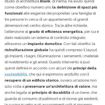
studio di architettura
Blank
, di Parma, ha avuto quindi
come obiettivo numero uno
la definizione di spazi più
funzionali
alle esigenze dei proprietari, una famiglia di
tre persone in cerca di un appartamento di grandi
dimensioni nel centro storico. Tra le altre richieste,
l'attenzione al
grado di efficienza energetica
, per cui è
stato realizzato un sistema di controllo integrato
attraverso un
impianto domotico
. Con tali obiettivi, la
ristrutturazione globale
ha quindi compreso il layout,
gli impianti, i bagni, l'illuminazione, i serramenti, i materiali
di rivestimento e gli arredi. Questo intervento si può
quindi definire in accordo con alcuni dei
principi della
sostenibilità
, che qui si esprimono anzitutto con il
recupero di un edificio storico
, ovvero un'azione non
solo volta a
preservare un'architettura di valore
, ma
anche legata al
principio di durabilità
di un bene, che
guarda al consumo di patrimoni e di risorse già esistenti;
la cucina in vetro e gli accorgimenti volti al risparmio