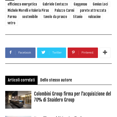
efficienza energetica
Gabriele Centazzo
Gaggenau
Genius Loci
Michele Morelli e Valeria Piras
Palazzo Carmi
parete attrezzata
Parma
sostenibile
tavolo da pranzo
titanio
valcucine
vetro
Facebook
Twitter
Pinterest
Articoli correlati
Dello stesso autore
Colombini Group firma per l’acquisizione del
70% di Snaidero Group