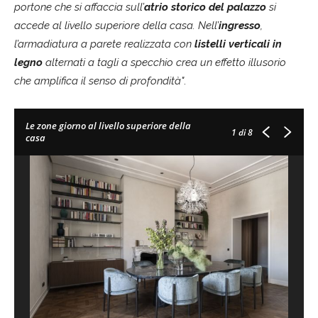
portone che si affaccia sull’
atrio storico
del palazzo
si
accede al livello superiore della casa. Nell’
ingresso
,
l’armadiatura a parete realizzata con
listelli verticali in
legno
alternati a tagli a specchio crea un effetto illusorio
che amplifica il senso di profondità"
.
Le zone giorno al livello superiore della
1
di 8
casa