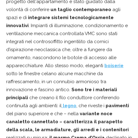
progetto dell'appartamento è stato guidato dalla
volontà di conferire
un taglio contemporaneo
agli
spazi e di
integrare sistemi tecnologicamente
innovativi
. Impianti di illuminazione, condizionamento e
ventilazione meccanica controllata VMC sono stati
integrati nel controsoffitto ingentilito da cornici
d’ispirazione neoclassica che, oltre a fungere da
ornamento, nascondono le botole di accesso alle
apparecchiature. Allo stesso modo, eleganti
boiserie
sotto le finestre celano alcune macchine da
raffrescamento, in un connubio armonioso tra
innovazione e fascino antico.
Sono tre i materiali
principali
che creano il filo conduttore conferendo
continuità agli ambienti: il
legno
, che riveste i
pavimenti
del piano superiore e che – nella
variante noce
canaletto cannettato – caratterizza il parapetto
della scala, le armadiature, gli arredi e i contenitori
realizzati su misura;
il marmo Crema d’Orcia
declinato in