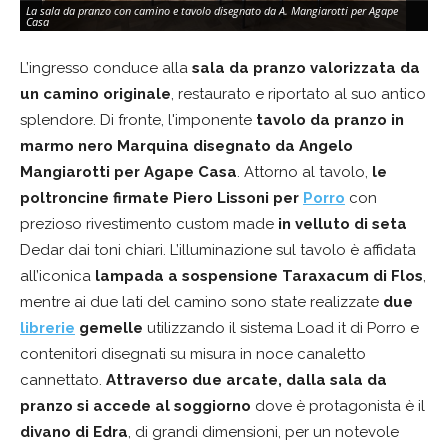
La sala da pranzo con camino e tavolo disegnato da A. Mangiarotti per Agape
Casa
L’ingresso conduce alla
sala da pranzo valorizzata da
un camino originale
, restaurato e riportato al suo antico
splendore. Di fronte, l'imponente
tavolo da pranzo in
marmo nero Marquina disegnato da Angelo
Mangiarotti per Agape Casa
. Attorno al tavolo,
le
poltroncine firmate Piero Lissoni per
Porro
con
prezioso rivestimento custom made
in velluto di seta
Dedar dai toni chiari. L’illuminazione sul tavolo è affidata
all’iconica
lampada a sospensione Taraxacum di Flos
,
mentre ai due lati del camino sono state realizzate
due
librerie
gemelle
utilizzando il sistema Load it di Porro e
contenitori disegnati su misura in noce canaletto
cannettato.
Attraverso due arcate, dalla sala da
pranzo
si accede al soggiorno
dove è protagonista è il
divano di Edra
, di grandi dimensioni, per un notevole