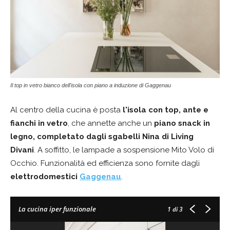
Il top in vetro bianco dell'isola con piano a induzione di Gaggenau
Al centro della cucina è posta
l'isola con top, ante e
fianchi in vetro
, che annette anche un
piano snack in
legno, completato dagli sgabelli Nina di Living
Divani
. A soffitto, le lampade a sospensione Mito Volo di
Occhio. Funzionalità ed efficienza sono fornite dagli
elettrodomestici
Gaggenau
.
La cucina iper funzionale
1
di 3