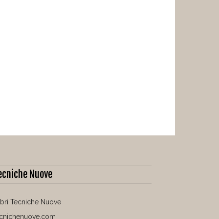
ecniche Nuove
libri Tecniche Nuove
ecnichenuove.com