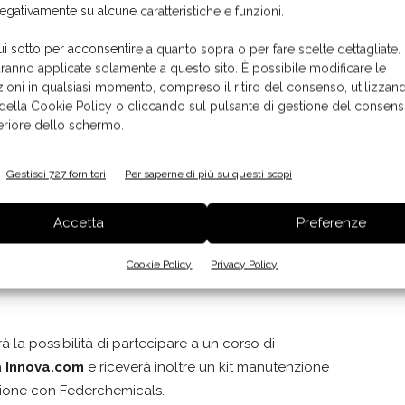
negativamente su alcune caratteristiche e funzioni.
 BY MAURI&MAURI
- Milano (MI)
ui sotto per acconsentire a quanto sopra o per fare scelte dettagliate.
aranno applicate solamente a questo sito. È possibile modificare le
ioni in qualsiasi momento, compreso il ritiro del consenso, utilizzand
li d'Ongina (PC)
 della Cookie Policy o cliccando sul pulsante di gestione del consens
feriore dello schermo.
Gestisci 727 fornitori
Per saperne di più su questi scopi
ina delle votazioni.
Accetta
Preferenze
Vota ora!
Cookie Policy
Privacy Policy
à la possibilità di partecipare a un corso di
a
Innova.com
e riceverà inoltre un kit manutenzione
ione con Federchemicals.