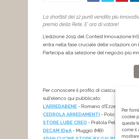
La shortlist dei 12 punti vendita più innovativ
premio della Rete. E' ora di votare!
L'edizione 2019 del Contest Innovazione I
entra nella fase cruciale delle votazioni on 
Partecipa alla selezione del negozio più innov
Per conoscere il profilo di ciascuno dei punt
sull'elenco qui pubblicato:
L'ARREDABENE
- Romano d'Ezzelino (VI)
Per forni
CEDROLA ARREDAMENTI
- Policastro Buss
cookie p
STORE LUBE CREO
- Pratola Peligna (AQ)
queste t
come il 
DECAM IDeA
- Muggiò (MB)
mostrare
ARAN CUCINE STORE BY GALBIATI ARRE