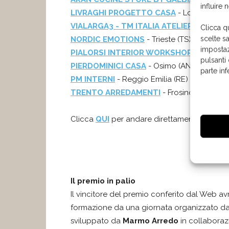
influire 
LIVRAGHI PROGETTO CASA
- Lodi (LO)
VIALARGA3 - TM ITALIA ATELIER MILANO
Clicca q
scelte s
NORDIC EMOTIONS
- Trieste (TS)
impostaz
PIALORSI INTERIOR WORKSHOP
- Monticel
pulsanti
PIERDOMINICI CASA
- Osimo (AN)
parte in
PM INTERNI
- Reggio Emilia (RE)
TRENTO ARREDAMENTI
- Frosinone (FR)
Clicca
QUI
per andare direttamente alla pag
Il premio in palio
Il vincitore del premio conferito dal Web avr
formazione da una giornata organizzato d
sviluppato da
Marmo Arredo
in collaboraz