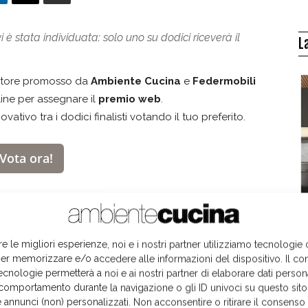
i è stata individuata: solo uno su dodici riceverà il
L
nStore promosso da
Ambiente Cucina
e
Federmobili
line per assegnare il
premio web
.
ativo tra i dodici finalisti votando il tuo preferito.
Vota ora!
i vendita finalisti e avere maggiori informazioni clicca
re le migliori esperienze, noi e i nostri partner utilizziamo tecnologie
entino (SA)
I
er memorizzare e/o accedere alle informazioni del dispositivo. Il co
ecnologie permetterà a noi e ai nostri partner di elaborare dati person
comportamento durante la navigazione o gli ID univoci su questo sito
 annunci (non) personalizzati. Non acconsentire o ritirare il consens
DA
- Milano (MI)