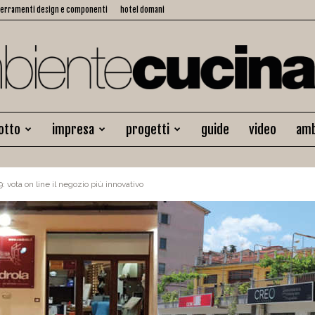
serramenti design e componenti
hotel domani
otto
impresa
progetti
guide
video
amb
Ambiente
 vota on line il negozio più innovativo
Cucina