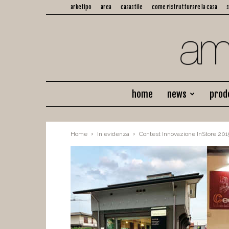
arketipo
area
casastile
come ristrutturare la casa
home
news
prod
Home
In evidenza
Contest Innovazione InStore 2019: