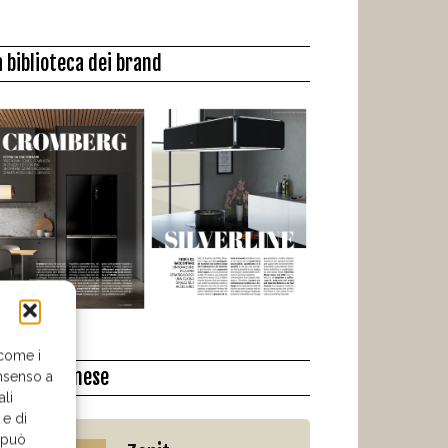
a biblioteca dei brand
 come i
l libro del mese
nsenso a
ali
 e di
o può