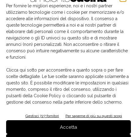
Per fornire le migliori esperienze, noi e i nostri partner
utilizziamo tecnologie come i cookie per memorizzare e/o
accedere alle informazioni del dispositivo. Il consenso a
queste tecnologie permetterà a noi e ai nostri partner di
elaborare dati personali come il comportamento durante la
navigazione o gli ID univoci su questo sito e di mostrare
annunci (non) personalizzati. Non acconsentire o ritirare il
consenso può influire negativamente su alcune caratteristiche
FranckSonn Home, laboratorio d’idee per la casa
e funzioni.
Maria Comotti
-
27 Agosto 2021
Clicca qui sotto per acconsentire a quanto sopra o per fare
scelte dettagliate. Le tue scelte saranno applicate solamente a
questo sito. È possibile modificare le impostazioni in qualsiasi
momento, compreso il ritiro del consenso, utilizzando i
pulsanti della Cookie Policy o cliccando sul pulsante di
gestione del consenso nella parte inferiore dello schermo.
Gestisci 727 fornitori
Per saperne di più su questi scopi
Accetta