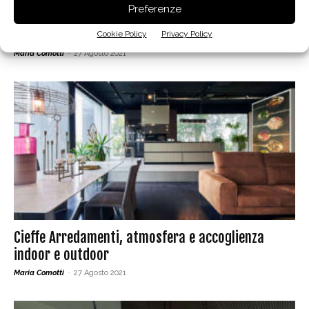
Preferenze
Dimensione Legno, bioarchitettura e
progettazione integrata
Cookie Policy
Privacy Policy
Maria Comotti
-
27 Agosto 2021
Cieffe Arredamenti, atmosfera e accoglienza
indoor e outdoor
Maria Comotti
-
27 Agosto 2021