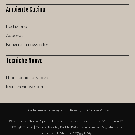
Ambiente Cucina
Redazione
Abbonati
Iscriviti alla newsletter
Tecniche Nuove
I libri Tecniche Nuove
tecnichenuove.com
Disclaimer e note legali
Privacy
Cookie Policy
© Tecniche Nuove Spa. Tutti i diritti riservati. Sede legale Via Eritrea 21 -
20157 Milano | Codice fiscale, Partita IVA e Iscrizione al Registro delle
imprese di Milano: 00753480151