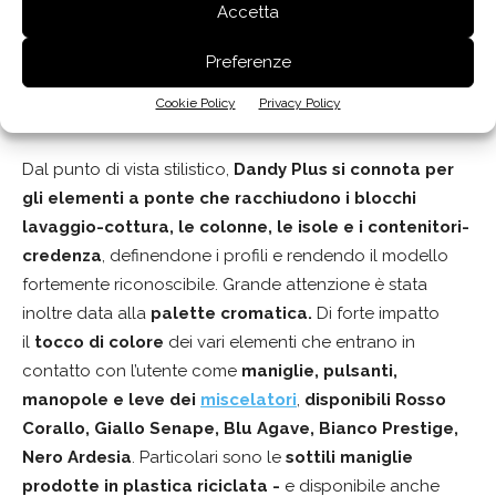
Accetta
Preferenze
Cookie Policy
Privacy Policy
Scavolini: Dandy Plus Bianco Puro, con dettagli Rosso Corallo
Dal punto di vista stilistico,
Dandy Plus si connota per
gli elementi a ponte che racchiudono i blocchi
lavaggio-cottura, le colonne, le isole e i contenitori-
credenza
, definendone i profili e rendendo il modello
fortemente riconoscibile. Grande attenzione è stata
inoltre data alla
palette cromatica.
Di forte impatto
il
tocco di colore
dei vari elementi che entrano in
contatto con l’utente come
maniglie, pulsanti,
manopole e leve dei
miscelatori
,
disponibili
Rosso
Corallo, Giallo Senape, Blu Agave, Bianco Prestige,
Nero Ardesia
. Particolari sono le
sottili maniglie
prodotte in
plastica riciclata
-
e disponibile anche