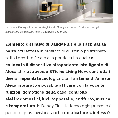
Scavolini: Dandy Plus con dettagli Giallo Senape e con la Task Bar con gli
altoparlanti del sistema Alexa integrato e le prese
Elemento distintivo di Dandy Plus è la
Task Bar
,
la
barra attrezzata
in profilato di alluminio posizionata
sotto i pensili e fissata alla parete, sulla quale
è
collocato il dispositivo altoparlante intelligente
di
Alexa
che,
attraverso BTicino Living Now, controlla i
diversi impianti tecnologici
. Con il
sistema di Amazon
Alexa integrato
è possibile
attivare con la voce le
funzioni domotiche della casa
:
controllo
elettrodomestici, luci, tapparelle, antifurto, musica
e temperatura
. In Dandy Plus, la tecnologia presente è
pertanto quasi invisibile; anche il
caricatore wireless è