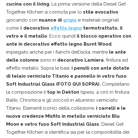
cucina con il living
. La prima versione della Diesel Get
Together Kitchen si connota per lo
stile evocativo
giocando con
nuance di
grigio
e materiali originali
come il
decorativo
effetto legno
termotrattato, il
vetro e il metallo
. Ecco quindi
il blocco operativo con
ante in decorativo effetto legno Burnt Wood
,
impiegato anche per i fianchi dell’isola, mentre
le ante
delle colonne
sono in
decorativo Lamiera
, finitura ad
effetto metallo. Sopra le basi,
i pensili con ante dotate
di telaio verniciato Titanio e pannello in vetro fuso
Soft Industrial Glass (FOTO QUI SOPRA).
Completano
la composizione il
top in Dekton
(spess. 4 cm) in finitura
Baltic Chromica e gli zoccoli in alluminio verniciato
Titanio. Elementi iconici della collezione,
i carrelli e le
nuove credenze Misfits
in metallo verniciato Blu
Moon e vetro fuso Soft Industrial Glass
. Diesel Get
Together Kitchen si identifica sia per la componibilità dei