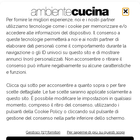
Si chiama
Dandy Plus
il primo sistema d'arredo per
cucina e bagno che "comunica" con l'utente
Per fornire le migliori esperienze, noi e i nostri partner
attraverso Alexa, di Amazon
, un modello smart e
utilizziamo tecnologie come i cookie per memorizzare e/o
accedere alle informazioni del dispositivo. Il consenso a
connesso progettato da Fabio Novembre. Si tratta quindi
queste tecnologie permetterà a noi e ai nostri partner di
del primo sistema d’arredo cucina “parlante”,
creato
elaborare dati personali come il comportamento durante la
grazie al know how
Scavolini
e ad Alexa, sistema di
navigazione o gli ID univoci su questo sito e di mostrare
intelligenza artificiale che per mezzo della voce
annunci (non) personalizzati. Non acconsentire o ritirare il
consenso può influire negativamente su alcune caratteristiche
attiva le diverse funzioni domotiche
e che, per essere
e funzioni.
utilizzata dall'utente nella cucina Dandy Plus, viene
integrata nei comandi
BTicino Living Now
.
Clicca qui sotto per acconsentire a quanto sopra o per fare
scelte dettagliate. Le tue scelte saranno applicate solamente a
questo sito. È possibile modificare le impostazioni in qualsiasi
momento, compreso il ritiro del consenso, utilizzando i
pulsanti della Cookie Policy o cliccando sul pulsante di
gestione del consenso nella parte inferiore dello schermo.
Gestisci 727 fornitori
Per saperne di più su questi scopi