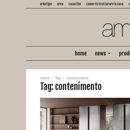
arketipo
area
casastile
come ristrutturare la casa
home
news
prod
Home
Tag
Contenimento
Tag: contenimento