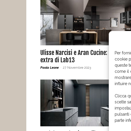
Ulisse Narcisi e Aran Cucine: i moduli
Per forni
extra di Lab13
cookie p
queste t
Paola Leone
-
27 Novembre 2023
come il 
mostrare
influire 
Clicca q
scelte s
impostaz
pulsanti
parte in