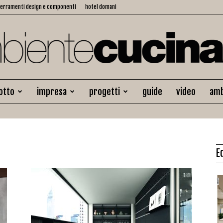
serramenti design e componenti
hotel domani
otto
impresa
progetti
guide
video
amb
Ambiente
E
Cucina