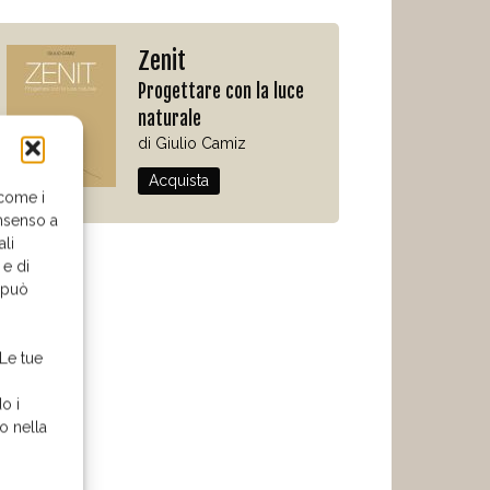
Zenit
Progettare con la luce
naturale
di Giulio Camiz
Acquista
 come i
nsenso a
ali
 e di
o può
 Le tue
o i
o nella