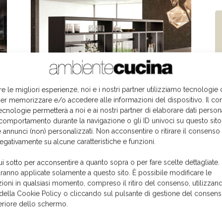
Andreucci e Hoisl, l’efficienza è
re le migliori esperienze, noi e i nostri partner utilizziamo tecnologie
verticale
er memorizzare e/o accedere alle informazioni del dispositivo. Il co
ecnologie permetterà a noi e ai nostri partner di elaborare dati person
Paola Leone
-
28 Settembre 2023
comportamento durante la navigazione o gli ID univoci su questo sito
 annunci (non) personalizzati. Non acconsentire o ritirare il consens
negativamente su alcune caratteristiche e funzioni.
ui sotto per acconsentire a quanto sopra o per fare scelte dettagliate.
aranno applicate solamente a questo sito. È possibile modificare le
ioni in qualsiasi momento, compreso il ritiro del consenso, utilizzand
 della Cookie Policy o cliccando sul pulsante di gestione del consens
feriore dello schermo.