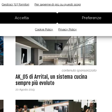
de
Contrast, il secondo mood cucina
Gestisci 727 fornitori
Per saperne di più su questi scopi
Euromobil
7 Luglio 2021
Accetta
Preferenze
Cookie Policy
Privacy Policy
contenuto sponsorizzato
AK_05 di Arrital, un sistema cucina
sempre più evoluto
20 Agosto 2019