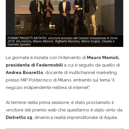
FORMAT PROGETTI ABITATIVI, vincitore assoluto del Contest Innovazione In Store
2018. Da sinistra, Mauro Mamoli, Raffaella Razzano, Marco Scapin, Claudio e
Gabriele Spinello
La giornata è iniziata con l’intervento di
Mauro Mamoli,
presidente di Federmobili
a cui è seguito da quello di
Andrea Boaretto
, docente di multichannel marketing
presso MIP Politecnico di Milano, entrambi sul tema “il
negozio indipendente nell’era di internet”.
Al termine della prima sessione, è stato proclamato il
vincitore del premio web che quest’anno è stato vinto da
Distretto 19
, dinamica realtà imprenditoriale di Aquila.