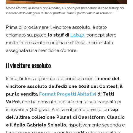
Marco Meozzi, di Meozzi per Aredare, sul palco per presentare la case history del
vincitore della categoria “Oltre al prodotto. Dare il giusto valore al servizio”
Prima di proclamare il vincitore assoluto, è stato
chiamato sul palco
lo staff di
Lab47
, concept store
molto interessante e originale di Rosà, a cui è stata
assegnata una menzione d’onore.
Il vincitore assoluto
Infine, l’intensa giornata si è conclusa con il
nome del
vincitore assoluto dell’edizione 2018 del Contest, il
punto vendita
Format Progetti Abitativi
di Tetti
Valfrè
, che ha convinto la giuria per la sua capacità di
innovare a 360 gradi. A ritirare il primo premio, un
top
dell’ultima collezione Planet di Quartzform
,
Claudio
e il figlio Gabriele Spinello,
rispettivamente seconda e
terza generazione di un punto vendita che è riuscito a