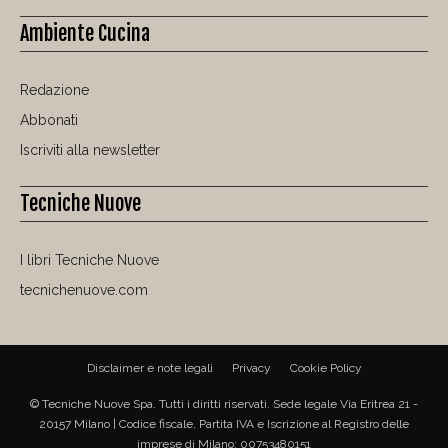
Ambiente Cucina
Redazione
Abbonati
Iscriviti alla newsletter
Tecniche Nuove
I libri Tecniche Nuove
tecnichenuove.com
Disclaimer e note legali
Privacy
Cookie Policy
© Tecniche Nuove Spa. Tutti i diritti riservati. Sede legale Via Eritrea 21 -
20157 Milano | Codice fiscale, Partita IVA e Iscrizione al Registro delle
imprese di Milano: 00753480151