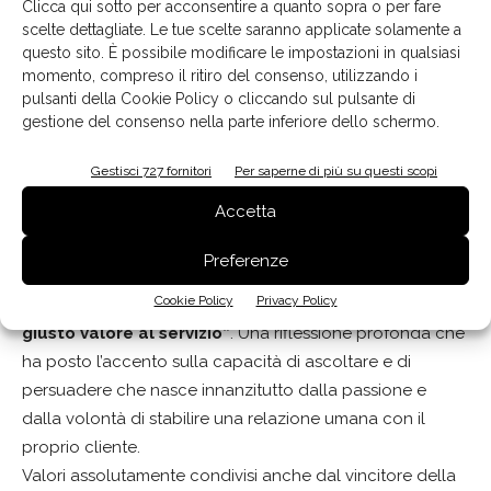
Clicca qui sotto per acconsentire a quanto sopra o per fare
scelte dettagliate. Le tue scelte saranno applicate solamente a
questo sito. È possibile modificare le impostazioni in qualsiasi
Angelo Gelosa e Raffaello Nava, di Gelosa Arredamenti, intervistati da Raffaella
momento, compreso il ritiro del consenso, utilizzando i
Razzano
pulsanti della Cookie Policy o cliccando sul pulsante di
gestione del consenso nella parte inferiore dello schermo.
Gestisci 727 fornitori
Per saperne di più su questi scopi
Oltre al prodotto. Dare il giusto valore al servizio
Accetta
Ultimo intervento è stato quello di
Fabio Turchini
,
Preferenze
docente e consulente di Management e Sviluppo
Cookie Policy
Privacy Policy
organizzativo,
s
ul tema
“Oltre al prodotto. Dare il
giusto valore al servizio”
. Una riflessione profonda che
ha posto l’accento sulla capacità di ascoltare e di
persuadere che nasce innanzitutto dalla passione e
dalla volontà di stabilire una relazione umana con il
proprio cliente.
Valori assolutamente condivisi anche dal vincitore della