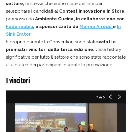
settore,
le stesse che erano state definite per
selezionare i candidati al
Contest Innovazione In Store
,
promosso da
Ambiente Cucina, in collaborazione c
on
Federmobili
, e sponsorizzato da
Marmo Arredo
e
In
Sink Erator
.
E proprio durante la Convention sono stati
svelati e
premiati i vincitori della terza edizione.
Case history
significative per tutto il settore che sono state raccontate
alla platea dei partecipanti durante la premiazione.
I vincitori
1
di 5