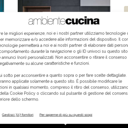
re le migliori esperienze, noi e i nostri partner utilizziamo tecnologie
er memorizzare e/o accedere alle informazioni del dispositivo. Il co
ecnologie permetterà a noi e ai nostri partner di elaborare dati person
Il caldo grès effetto legno di
ato
comportamento durante la navigazione o gli ID univoci su questo sito
d
 annunci (non) personalizzati. Non acconsentire o ritirare il consens
SapienStone
negativamente su alcune caratteristiche e funzioni.
15 Ottobre 2020
ui sotto per acconsentire a quanto sopra o per fare scelte dettagliate.
aranno applicate solamente a questo sito. È possibile modificare le
ioni in qualsiasi momento, compreso il ritiro del consenso, utilizzand
 della Cookie Policy o cliccando sul pulsante di gestione del consens
feriore dello schermo.
Gestisci 727 fornitori
Per saperne di più su questi scopi