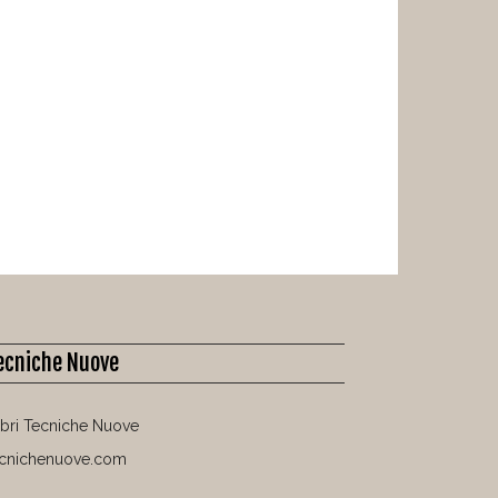
ecniche Nuove
libri Tecniche Nuove
ecnichenuove.com