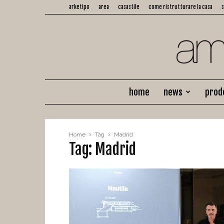
arketipo
area
casastile
come ristrutturare la casa
home
news
prod
Home
Tag
Madrid
Tag: Madrid