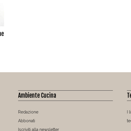
ne
Ambiente Cucina
T
Redazione
I 
Abbonati
t
Iscriviti alla newsletter