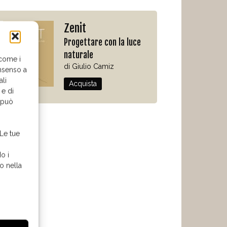
Zenit
Progettare con la luce
naturale
 come i
di Giulio Camiz
nsenso a
ali
Acquista
 e di
o può
 Le tue
o i
o nella