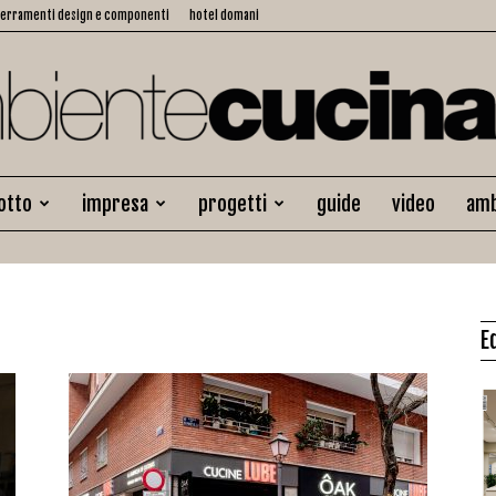
serramenti design e componenti
hotel domani
otto
impresa
progetti
guide
video
amb
Ambiente
E
Cucina