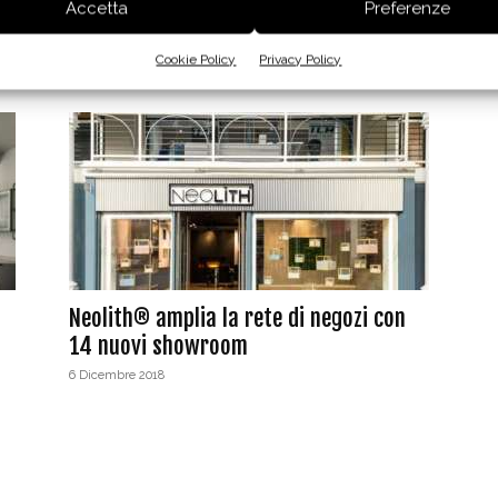
La collezione Dark Marquina di
Accetta
Preferenze
SapienStone a Casa Decor
Cookie Policy
Privacy Policy
6 Marzo 2019
Neolith® amplia la rete di negozi con
14 nuovi showroom
6 Dicembre 2018