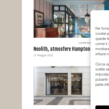
Per forni
cookie p
queste t
contenuto sponsorizz
come il 
Neolith, atmosfere Hamptons a Madri
mostrare
influire 
27 Maggio 2022
Clicca q
scelte s
impostaz
pulsanti
parte in