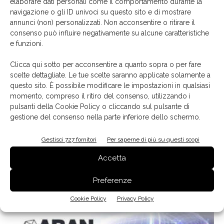
elaborare dati personali come il comportamento durante la
navigazione o gli ID univoci su questo sito e di mostrare
annunci (non) personalizzati. Non acconsentire o ritirare il
Oasi di Aran nell’ADI Design Index 2023
consenso può influire negativamente su alcune caratteristiche
10 Novembre 2023
e funzioni.
Clicca qui sotto per acconsentire a quanto sopra o per fare
scelte dettagliate. Le tue scelte saranno applicate solamente a
questo sito. È possibile modificare le impostazioni in qualsiasi
momento, compreso il ritiro del consenso, utilizzando i
pulsanti della Cookie Policy o cliccando sul pulsante di
gestione del consenso nella parte inferiore dello schermo.
Gestisci 727 fornitori
Per saperne di più su questi scopi
Accetta
Dati Csil, export cucine in crescita
Preferenze
Aurelio Volpe - CSIL
-
19 Luglio 2023
Cookie Policy
Privacy Policy