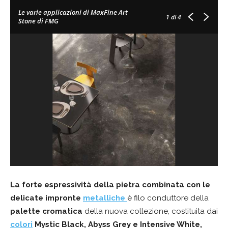
Le varie applicazioni di MaxFine Art
1
di 4
Stone di FMG
La forte espressività della pietra combinata con le
delicate impronte
metalliche
è filo conduttore della
palette cromatica
della nuova collezione, costituita dai
colori
Mystic Black, Abyss Grey e
Intensive White,