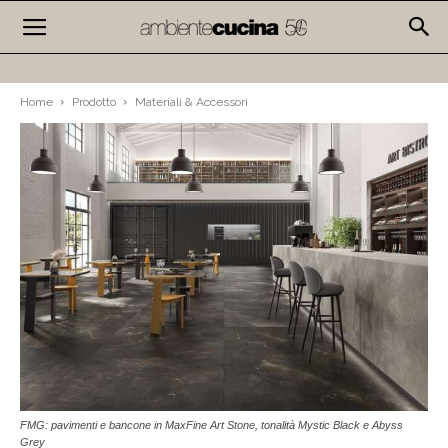
Home
Prodotto
Materiali & Accessori
FMG: pavimenti e bancone in MaxFine Art Stone, tonalità Mystic Black e Abyss
Grey