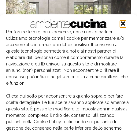
Per fornire le migliori esperienze, noi e i nostri partner
utilizziamo tecnologie come i cookie per memorizzare e/o
accedere alle informazioni del dispositivo. Il consenso a
queste tecnologie permetterà a noi e ai nostri partner di
elaborare dati personali come il comportamento durante la
navigazione o gli ID univoci su questo sito e di mostrare
annunci (non) personalizzati. Non acconsentire o ritirare il
consenso può influire negativamente su alcune caratteristiche
FMG: pavimenti e rivestimenti in MaxFine Art Stone, tonalità Intensive White e
Mystic Black
e funzioni.
Clicca qui sotto per acconsentire a quanto sopra o per fare
scelte dettagliate. Le tue scelte saranno applicate solamente a
questo sito. È possibile modificare le impostazioni in qualsiasi
momento, compreso il ritiro del consenso, utilizzando i
black
colori
domotica
gres
Grey
Hypertouch
TAG
pulsanti della Cookie Policy o cliccando sul pulsante di
lapideo
lastre
MaxFine Art Stone
metalli
metallo
gestione del consenso nella parte inferiore dello schermo.
pietra
sensori
sostenibilità
superficie capacitiva
White