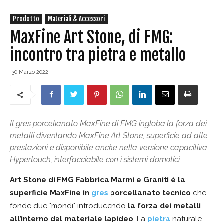
Prodotto
Materiali & Accessori
MaxFine Art Stone, di FMG:
incontro tra pietra e metallo
30 Marzo 2022
Il gres porcellanato MaxFine di FMG ingloba la forza dei
metalli diventando MaxFine Art Stone, superficie ad alte
prestazioni e disponibile anche nella versione capacitiva
Hypertouch, interfacciabile con i sistemi domotici
Art Stone di FMG Fabbrica Marmi e Graniti
è la
superficie MaxFine in
gres
porcellanato
tecnico
che
fonde due "mondi" introducendo
la forza dei metalli
all’interno del materiale lapideo
. La
pietra
naturale