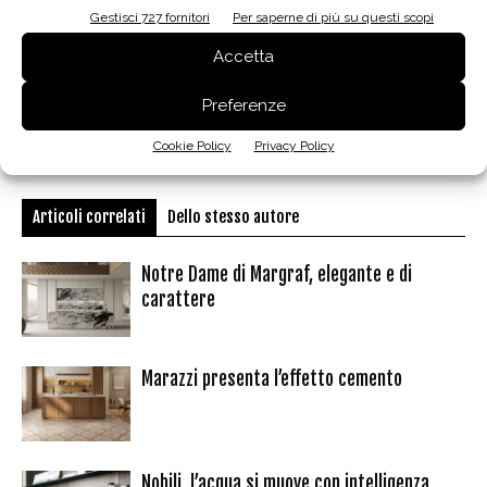
Gestisci 727 fornitori
Per saperne di più su questi scopi
Accetta
Facebook
Twitter
Pinterest
Preferenze
Cookie Policy
Privacy Policy
Articoli correlati
Dello stesso autore
Notre Dame di Margraf, elegante e di
carattere
Marazzi presenta l’effetto cemento
Nobili, l’acqua si muove con intelligenza