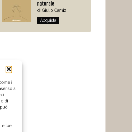
naturale
di Giulio Camiz
Acquista
 come i
nsenso a
ali
 e di
o può
 Le tue