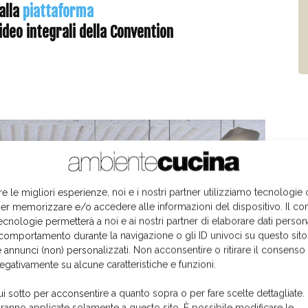
alla
piattaforma
video integrali della Convention
re le migliori esperienze, noi e i nostri partner utilizziamo tecnologie
er memorizzare e/o accedere alle informazioni del dispositivo. Il co
ecnologie permetterà a noi e ai nostri partner di elaborare dati person
comportamento durante la navigazione o gli ID univoci su questo sito
 annunci (non) personalizzati. Non acconsentire o ritirare il consens
negativamente su alcune caratteristiche e funzioni.
ui sotto per acconsentire a quanto sopra o per fare scelte dettagliate.
aranno applicate solamente a questo sito. È possibile modificare le