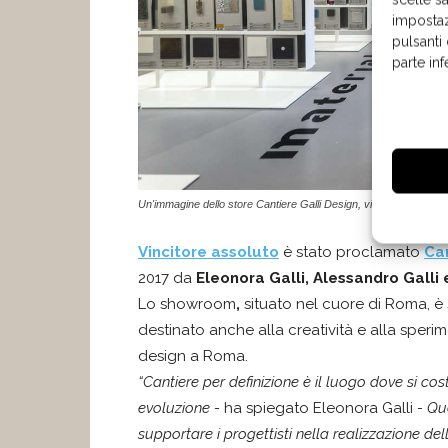
impostaz
pulsanti
parte in
Un'immagine dello store Cantiere Galli Design, vincitore assolu
Vincitore assoluto
è stato proclamato
Can
2017 da
Eleonora Galli, Alessandro Galli
Lo showroom
,
situato nel cuore di Roma, è
destinato anche alla creatività e alla sper
design a Roma.
“Cantiere per definizione è il luogo dove si co
evoluzione -
ha spiegato Eleonora Galli
- Que
supportare i progettisti nella realizzazione del