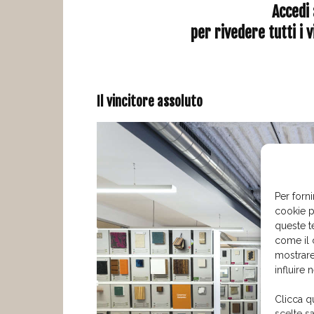
Accedi 
per rivedere tutti i 
Il vincitore assoluto
Per forni
cookie p
queste t
come il 
mostrare
influire 
Clicca q
scelte s