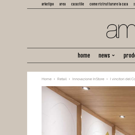
arketipo
area
casastile
come ristrutturare la casa
home
news
prod
Home
Retail
Innovazione InStore
I vincitori del