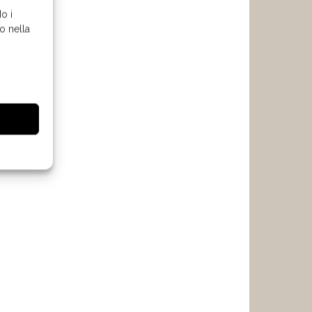
o i
o nella