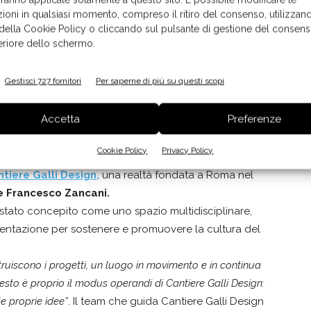
ioni in qualsiasi momento, compreso il ritiro del consenso, utilizzand
 della Cookie Policy o cliccando sul pulsante di gestione del consens
feriore dello schermo.
Gestisci 727 fornitori
Per saperne di più su questi scopi
Accetta
Preferenze
to del Contest Innovazione InStore 2020
Cookie Policy
Privacy Policy
tiere Galli Design
,
una realtà fondata a Roma nel
 e Francesco Zancani.
 stato concepito come uno spazio multidisciplinare,
imentazione per sostenere e promuovere la cultura del
struiscono i progetti, un luogo in movimento e in continua
sto è proprio il modus operandi di Cantiere Galli Design:
le proprie idee”
. Il team che guida Cantiere Galli Design