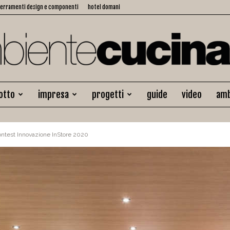
serramenti design e componenti
hotel domani
otto
impresa
progetti
guide
video
amb
Ambiente
 Contest Innovazione InStore 2020
Cucina