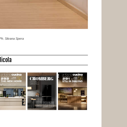
 Ph. Silvana Spera
dicola