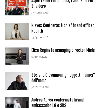
Aspettando EuroCucina, l’analisi di Edi
Snaidero
17 Aprile 2026
Nieves Contreras è chief brand officer
Neolith
13 Aprile 2026
Elisa Reginato managing director Miele
8 Aprile 2026
Stefano Giovannoni, gli oggetti “amici”
dell’uomo
30 Marzo 2026
Andrea Aprea confermato brand
ambassador LG e SKS