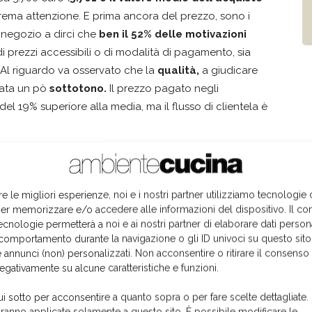
rema attenzione. E prima ancora del prezzo, sono i
 negozio a dirci che
ben il 52% delle motivazioni
ti di prezzi accessibili o di modalità di pagamento, sia
 Al riguardo va osservato che la
qualità,
a giudicare
ciata un pò
sottotono.
Il prezzo pagato negli
el 19% superiore alla media, ma il flusso di clientela è
cquirenti della GDO sia per quelli degli
lità-prezzo ha guidato la scelta, essendo
re le migliori esperienze, noi e i nostri partner utilizziamo tecnologie
er memorizzare e/o accedere alle informazioni del dispositivo. Il co
uppi aveva chiaramente in mente uno solo
ecnologie permetterà a noi e ai nostri partner di elaborare dati person
DO, il prezzo; i clienti degli specializzati,
comportamento durante la navigazione o gli ID univoci su questo sito
la qualità.
 annunci (non) personalizzati. Non acconsentire o ritirare il consens
negativamente su alcune caratteristiche e funzioni.
ui sotto per acconsentire a quanto sopra o per fare scelte dettagliate.
ull'acquirente la "promessa di qualità" contenuta in
aranno applicate solamente a questo sito. È possibile modificare le