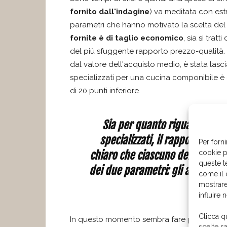
fornito dall'indagine
) va meditata con est
parametri che hanno motivato la scelta del
fornite è di taglio economico
, sia si trat
del più sfuggente rapporto prezzo-qualità.
dal valore dell'acquisto medio, è stata las
specializzati per una cucina componibile è d
di 20 punti inferiore.
Sia per quanto riguarda gli a
specializzati, il rapporto qua
Per forni
cookie p
chiaro che ciascuno dei due gr
queste t
dei due parametri: gli acquirenti G
come il 
mostrare
influire 
Clicca q
In questo momento sembra fare più effetto s
scelte s