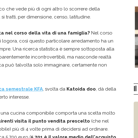
 che vede più di ogni altro lo scorrere della
si tratti, per dimensione, censo, latitudine.
a nel corso della vita di una famiglia?
Nel corso
 si logora, così questo particolare arredamento ha un
pre. Una ricerca statistica è sempre sottoposta alla
pparentemente incontrovertibili, ma nasconde realtà
tica può talvolta solo immaginare, certamente non
I
rca semestrale KFA
, svolta da
Katoida doo
, dà della
rto interesse.
 di una cucina componibile comporta una scelta molto
irenti visita il punto vendita prescelto
(che nel
bile) più di 4 volte prima di decidersi ad ordinare.
ca 5.700 euro (
5.701 è il valore medio dell'acquisto