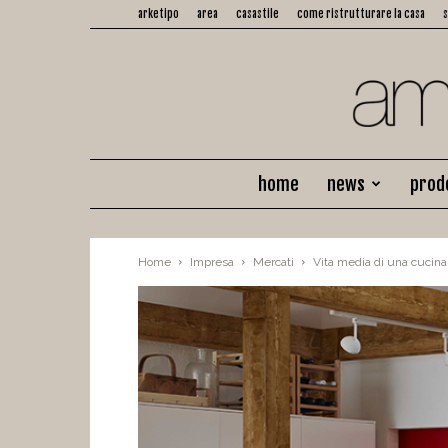
arketipo
area
casastile
come ristrutturare la casa
home
news
prod
Home
Impresa
Mercati
Vita media di una cucina