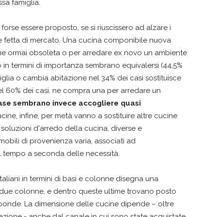
ssa famiglia.
orse essere proposto, se si riuscissero ad alzare i
e fetta di mercato. Una cucina componibile nuova
one ormai obsoleta o per arredare ex novo un ambiente
o in termini di importanza sembrano equivalersi (44,5%
iglia o cambia abitazione nel 34% dei casi sostituisce
l 60% dei casi, ne compra una per arredare un
ase sembrano invece accogliere quasi
ine, infine, per metà vanno a sostituire altre cucine
 soluzioni d'arredo della cucina, diverse e
obili di provenienza varia, associati ad
el tempo a seconda delle necessità.
aliani in termini di basi e colonne disegna una
a due colonne, e dentro queste ultime trovano posto
icroonde. La dimensione delle cucine dipende – oltre
azione - anche dal canale in cui sono state acquistate.