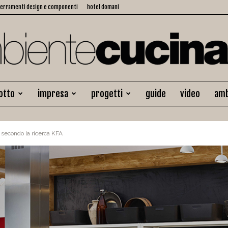
serramenti design e componenti
hotel domani
otto
impresa
progetti
guide
video
amb
Ambiente
 secondo la ricerca KFA
Cucina