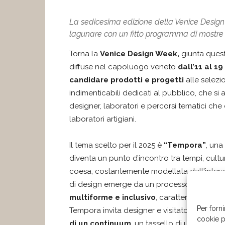
La sedicesima edizione della Venice Design 
lagunare con un fitto programma di mostre
Torna la
Venice Design Week,
giunta quest
diffuse nel capoluogo veneto
dall’11 al 1
candidare prodotti e progetti
alle selezi
indimenticabili dedicati al pubblico, che si
designer, laboratori e percorsi tematici che
laboratori artigiani.
Il tema scelto per il 2025 è
“Tempora”
, una
diventa un punto d’incontro tra tempi, cultu
coesa, costantemente modellata dall'interaz
di design emerge da un processo dinamico 
multiforme e inclusivo
, caratterizzato dal
Per forni
Tempora invita designer e visitatori a rifletter
cookie p
di un continuum
, un tassello di una narrazi