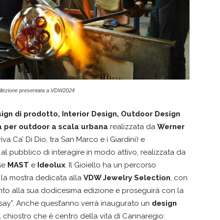
llezione presentata a VDW2024
ign di prodotto, Interior Design, Outdoor Design
.
 per outdoor a scala urbana
realizzata da
Werner
iva Ca’ Di Dio, tra San Marco e i Giardini) e
l pubblico di interagire in modo attivo, realizzata da
ese
MAST
e
Ideolux
. Il Gioiello ha un percorso
la mostra dedicata alla
VDW Jewelry Selection
, con
nto alla sua dodicesima edizione e proseguirà con la
o say”. Anche quest’anno verrà inaugurato un
design
l chiostro che è centro della vita di Cannaregio: