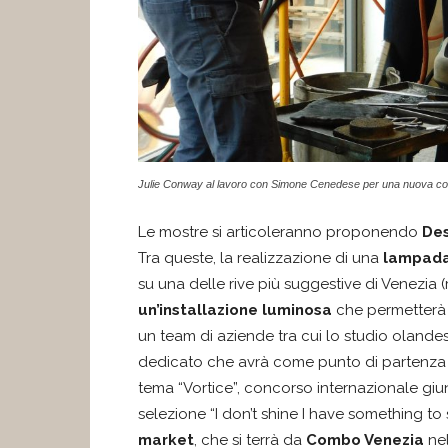
Julie Conway al lavoro con Simone Cenedese per una nuova co
Le mostre si articoleranno proponendo
Des
Tra queste, la realizzazione di una
lampada
su una delle rive più suggestive di Venezia (r
un’installazione luminosa
che permetterà a
un team di aziende tra cui lo studio oland
dedicato che avrà come punto di partenza 
tema “Vortice”, concorso internazionale giu
selezione “I don’t shine I have something t
market
, che si terrà da
C
ombo
Venezia
ne