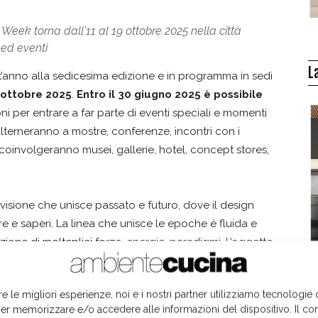
Week torna dall'11 al 19 ottobre 2025 nella città
 ed eventi
L
’anno alla sedicesima edizione e in programma in sedi
9 ottobre 2025
.
Entro il 30 giugno 2025 è possibile
oni per entrare a far parte di eventi speciali e momenti
 alterneranno a mostre, conferenze, incontri con i
 coinvolgeranno musei, gallerie, hotel, concept stores,
 visione che unisce passato e futuro, dove il design
re e saperi. La linea che unisce le epoche è fluida e
ione di molteplici forze, energie, paradigmi. L’oggetto
che si sviluppa in un
ecosistema collettivo,
la collaborazione tra discipline e culture diverse.
I
re le migliori esperienze, noi e i nostri partner utilizziamo tecnologie
e sulla r
esponsabilità di ogni oggetto come parte
er memorizzare e/o accedere alle informazioni del dispositivo. Il co
one collettiva in cui l'estetica si sposa con la funzione,