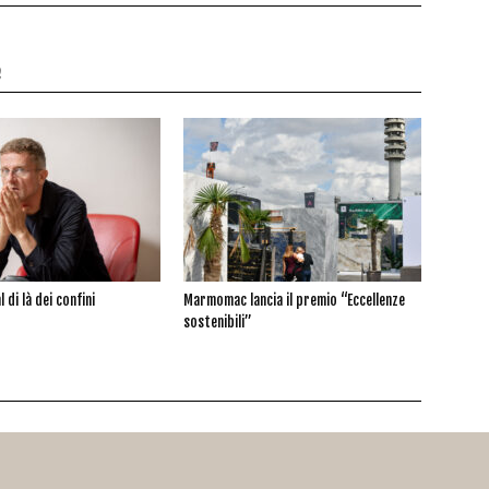
e
l di là dei confini
Marmomac lancia il premio “Eccellenze
sostenibili”