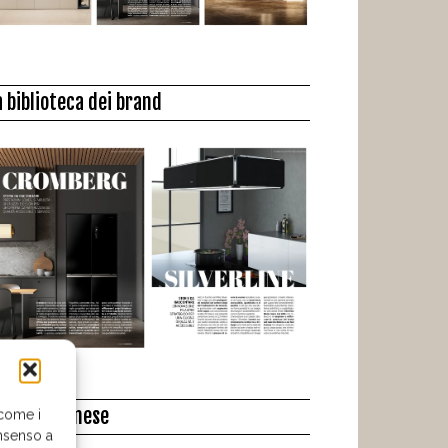
a biblioteca dei brand
l libro del mese
 come i
nsenso a