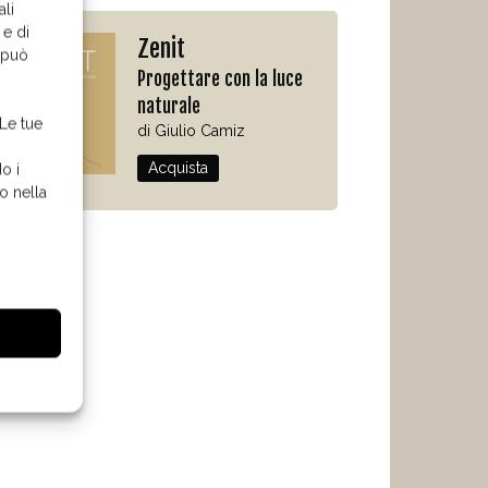
ali
 e di
Zenit
o può
Progettare con la luce
naturale
 Le tue
di Giulio Camiz
Acquista
o i
o nella