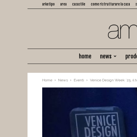
arketipo
area
casastile
come ristrutturare la casa
home
news
prod
Home
News
Eventi
Venice Design Week ’25, il