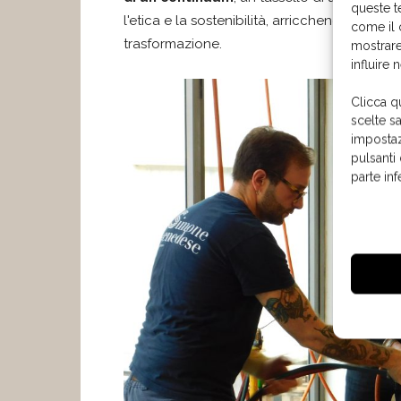
queste t
l'etica e la sostenibilità, arricchendo così
come il 
trasformazione.
mostrare
influire 
Clicca q
scelte s
impostaz
pulsanti
parte in