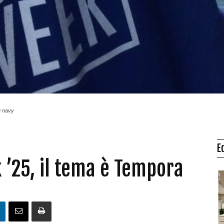
u navy
E
 ’25, il tema è Tempora