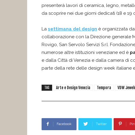
presenterà lavori di ceramica, legno, metall
da scoprire nei due giorni dedicati (18 e 19 
La
settimana del design
è organizzata dal
collaborazione con la Direzione generale 
Rovigo, San Servolo Servizi S.r.l. Fondazion
numerose altre istituzioni veneziane ed è
p
e dalla Città di Venezia e dalla camera di
parte della rete delle design week italiane
Arte e Design Venezia
Tempora
VDW Jewelr
TAG
Facebook
Twitter
Pin