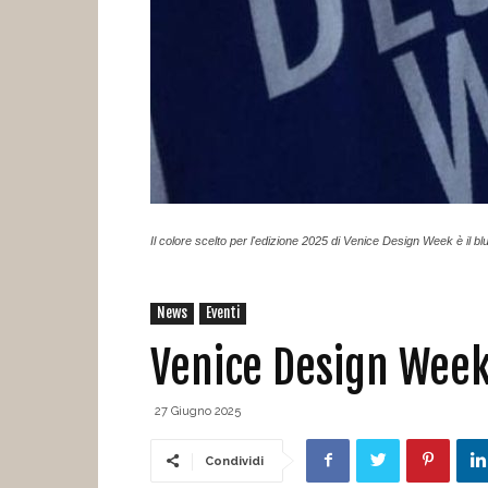
Il colore scelto per l'edizione 2025 di Venice Design Week è il bl
News
Eventi
Venice Design Week
27 Giugno 2025
Condividi