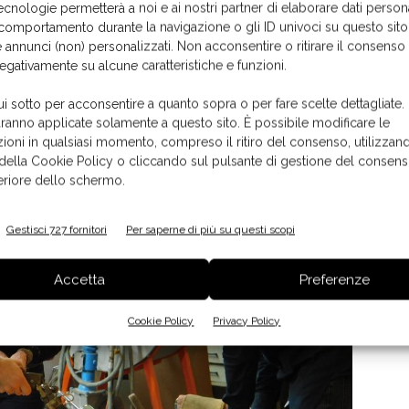
ecnologie permetterà a noi e ai nostri partner di elaborare dati person
 l’esperienza umana in un mondo in costante
comportamento durante la navigazione o gli ID univoci su questo sito
 annunci (non) personalizzati. Non acconsentire o ritirare il consens
negativamente su alcune caratteristiche e funzioni.
ui sotto per acconsentire a quanto sopra o per fare scelte dettagliate.
aranno applicate solamente a questo sito. È possibile modificare le
ioni in qualsiasi momento, compreso il ritiro del consenso, utilizzand
 della Cookie Policy o cliccando sul pulsante di gestione del consens
feriore dello schermo.
Gestisci 727 fornitori
Per saperne di più su questi scopi
Accetta
Preferenze
Cookie Policy
Privacy Policy