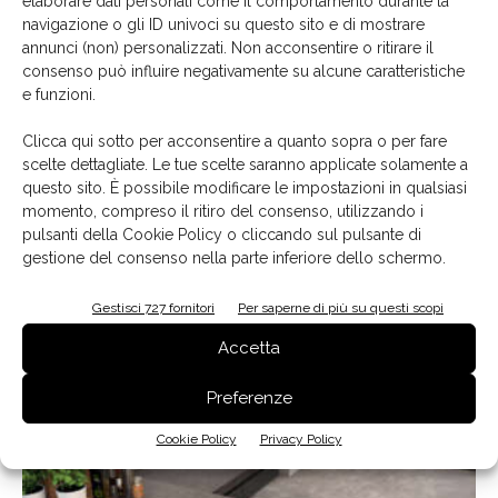
elaborare dati personali come il comportamento durante la
navigazione o gli ID univoci su questo sito e di mostrare
9 Settembre 2020
annunci (non) personalizzati. Non acconsentire o ritirare il
consenso può influire negativamente su alcune caratteristiche
e funzioni.
Clicca qui sotto per acconsentire a quanto sopra o per fare
scelte dettagliate. Le tue scelte saranno applicate solamente a
questo sito. È possibile modificare le impostazioni in qualsiasi
momento, compreso il ritiro del consenso, utilizzando i
pulsanti della Cookie Policy o cliccando sul pulsante di
gestione del consenso nella parte inferiore dello schermo.
Gestisci 727 fornitori
Per saperne di più su questi scopi
Piani cottura aspiranti Neff, la ricetta della
Accetta
flessibilità
10 Luglio 2020
Preferenze
Cookie Policy
Privacy Policy