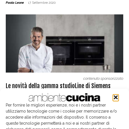
Paola Leone
-
17 Settembre 2020
contenuto sponsorizzato
Le novità della gamma studioLine di Siemens
Elettrodomestici
10 Settembre 2020
Per fornire le migliori esperienze, noi e i nostri partner
utilizziamo tecnologie come i cookie per memorizzare e/o
contenuto sponsorizzato
accedere alle informazioni del dispositivo. Il consenso a
Il nuovo piano cottura funzionale e creativo di
queste tecnologie permetterà a noi e ai nostri partner di
NEFF