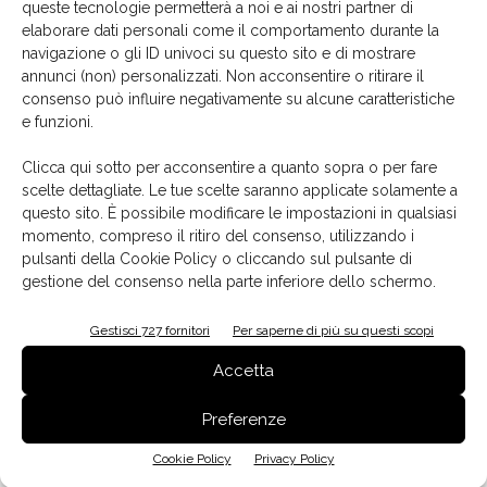
queste tecnologie permetterà a noi e ai nostri partner di
elaborare dati personali come il comportamento durante la
navigazione o gli ID univoci su questo sito e di mostrare
annunci (non) personalizzati. Non acconsentire o ritirare il
Arclinea presenta Thea by Antonio Citterio
consenso può influire negativamente su alcune caratteristiche
13 Aprile 2021
e funzioni.
Clicca qui sotto per acconsentire a quanto sopra o per fare
scelte dettagliate. Le tue scelte saranno applicate solamente a
questo sito. È possibile modificare le impostazioni in qualsiasi
momento, compreso il ritiro del consenso, utilizzando i
pulsanti della Cookie Policy o cliccando sul pulsante di
gestione del consenso nella parte inferiore dello schermo.
Gestisci 727 fornitori
Per saperne di più su questi scopi
Accetta
Dettagli preziosi
Preferenze
Paola Leone
-
18 Novembre 2020
Cookie Policy
Privacy Policy