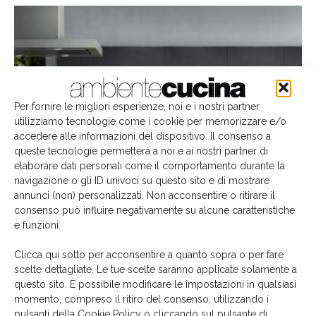
Per fornire le migliori esperienze, noi e i nostri partner
utilizziamo tecnologie come i cookie per memorizzare e/o
accedere alle informazioni del dispositivo. Il consenso a
queste tecnologie permetterà a noi e ai nostri partner di
Built-in Grundig e canale arredo: quando la
elaborare dati personali come il comportamento durante la
partnership funziona
navigazione o gli ID univoci su questo sito e di mostrare
annunci (non) personalizzati. Non acconsentire o ritirare il
Raffaella Razzano
-
20 Febbraio 2019
consenso può influire negativamente su alcune caratteristiche
e funzioni.
Clicca qui sotto per acconsentire a quanto sopra o per fare
scelte dettagliate. Le tue scelte saranno applicate solamente a
questo sito. È possibile modificare le impostazioni in qualsiasi
momento, compreso il ritiro del consenso, utilizzando i
pulsanti della Cookie Policy o cliccando sul pulsante di