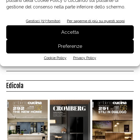
Marc Sadler, acciaio e tecnologia in
pulsanti della Cookie Policy o cliccando sul pulsante di
gestione del consenso nella parte inferiore dello schermo.
movimento
Gestisci 727 fornitori
Per saperne di più su questi scopi
Fantoni confermato presidente
Accetta
Assopannelli
Preferenze
Cookie Policy
Privacy Policy
Edicola