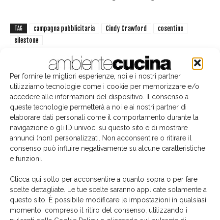
campagna pubblicitaria
Cindy Crawford
cosentino
TAG
silestone
Per fornire le migliori esperienze, noi e i nostri partner
utilizziamo tecnologie come i cookie per memorizzare e/o
accedere alle informazioni del dispositivo. Il consenso a
Facebook
Twitter
Pinterest
queste tecnologie permetterà a noi e ai nostri partner di
elaborare dati personali come il comportamento durante la
navigazione o gli ID univoci su questo sito e di mostrare
annunci (non) personalizzati. Non acconsentire o ritirare il
Articoli correlati
Dello stesso autore
consenso può influire negativamente su alcune caratteristiche
e funzioni.
Carlo Ratti, al di là dei confini
Clicca qui sotto per acconsentire a quanto sopra o per fare
scelte dettagliate. Le tue scelte saranno applicate solamente a
questo sito. È possibile modificare le impostazioni in qualsiasi
momento, compreso il ritiro del consenso, utilizzando i