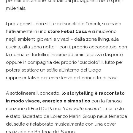
per selfie istantanei scattati dai protagonisti dello spot, i
millenials.
I protagonisti, con stili e personalità differenti, si recano
furtivamente in uno
store Febal Casa
e si muovono
negli ambienti giovani e vivaci – dalla zona living, alla
cucina, alla zona notte – con il proprio accappatoio, con
la nonna e i tortellini, insieme ad amici e pizza d’asporto
oppure in compagnia del proprio “cucciolo”. Il tutto per
potersi scattare un selfie all’interno del luogo
rappresentativo per eccellenza del concetto di casa.
A sottolineare il concetto,
lo storytelling è raccontato
in modo vivace, energico e simpatico
con la famosa
canzone di Fred De Palma
“Una volta ancora”
, il cui testo
è stato riadattato da Lorenzo Marini Group nella tematica
del selfie e rielaborato musicalmente con una cover
realizzata da Bottega del Suono.