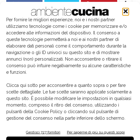
Facebook
Twitter
Pinterest
Per fornire le migliori esperienze, noi e i nostri partner
utilizziamo tecnologie come i cookie per memorizzare e/o
accedere alle informazioni del dispositivo. Il consenso a
Articoli correlati
Dello stesso autore
queste tecnologie permetterà a noi e ai nostri partner di
elaborare dati personali come il comportamento durante la
navigazione o gli ID univoci su questo sito e di mostrare
Colombini Group firma per l’acquisizione del
annunci (non) personalizzati. Non acconsentire o ritirare il
70% di Snaidero Group
consenso può influire negativamente su alcune caratteristiche
e funzioni.
Carlo Ratti, al di là dei confini
Clicca qui sotto per acconsentire a quanto sopra o per fare
scelte dettagliate. Le tue scelte saranno applicate solamente a
questo sito. È possibile modificare le impostazioni in qualsiasi
momento, compreso il ritiro del consenso, utilizzando i
pulsanti della Cookie Policy o cliccando sul pulsante di
Marmomac lancia il premio “Eccellenze
gestione del consenso nella parte inferiore dello schermo.
sostenibili”
Gestisci 727 fornitori
Per saperne di più su questi scopi