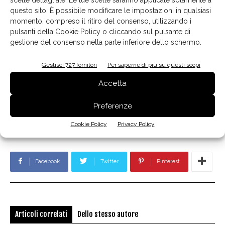
scelte dettagliate. Le tue scelte saranno applicate solamente a
questo sito. È possibile modificare le impostazioni in qualsiasi
momento, compreso il ritiro del consenso, utilizzando i
pulsanti della Cookie Policy o cliccando sul pulsante di
gestione del consenso nella parte inferiore dello schermo.
Gestisci 727 fornitori
Per saperne di più su questi scopi
Accetta
Colombini Group
consulenza digitale
consulenza gratuita
TAG
febal casa
smart working
strategia di marketing
Preferenze
Cookie Policy
Privacy Policy
Facebook
Twitter
Pinterest
Articoli correlati
Dello stesso autore