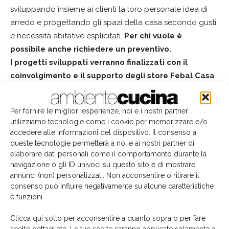
sviluppando insieme ai clienti la loro personale idea di
arredo e progettando gli spazi della casa secondo gusti
e necessità abitative esplicitati.
Per chi vuole è
possibile anche richiedere un preventivo.
I progetti sviluppati verranno finalizzati
con
il
coinvolgimento e il supporto degli store Febal Casa
più vicini al cliente e conclusi appena sarà possibile
riprendere le attività.
Per fornire le migliori esperienze, noi e i nostri partner
utilizziamo tecnologie come i cookie per memorizzare e/o
Il
servizio è attivo tutti i giorni dalle 9:00 alle 19:00
e
accedere alle informazioni del dispositivo. Il consenso a
non richiede l’installazione di programmi o app
queste tecnologie permetterà a noi e ai nostri partner di
elaborare dati personali come il comportamento durante la
specifiche.
navigazione o gli ID univoci su questo sito e di mostrare
annunci (non) personalizzati. Non acconsentire o ritirare il
consenso può influire negativamente su alcune caratteristiche
e funzioni.
Clicca qui sotto per acconsentire a quanto sopra o per fare