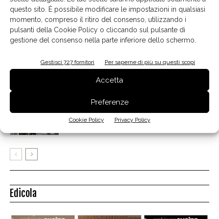
questo sito. È possibile modificare le impostazioni in qualsiasi
Colombini Group firma per l’acquisizione del
momento, compreso il ritiro del consenso, utilizzando i
70% di Snaidero Group
pulsanti della Cookie Policy o cliccando sul pulsante di
gestione del consenso nella parte inferiore dello schermo.
Carlo Ratti, al di là dei confini
Gestisci 727 fornitori
Per saperne di più su questi scopi
Accetta
Preferenze
Marmomac lancia il premio “Eccellenze
sostenibili”
Cookie Policy
Privacy Policy
Edicola