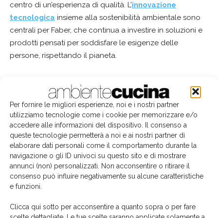
centro di un’esperienza di qualità. L’
innovazione
tecnologica
insieme alla sostenibilità ambientale sono
centrali per Faber, che continua a investire in soluzioni e
prodotti pensati per soddisfare le esigenze delle
persone, rispettando il pianeta.
campagna comunicazione
e-shop
Faber
franke
TAG
innovazione tecnologica
sito web
Per fornire le migliori esperienze, noi e i nostri partner
utilizziamo tecnologie come i cookie per memorizzare e/o
accedere alle informazioni del dispositivo. Il consenso a
queste tecnologie permetterà a noi e ai nostri partner di
elaborare dati personali come il comportamento durante la
Facebook
Twitter
Pinterest
navigazione o gli ID univoci su questo sito e di mostrare
annunci (non) personalizzati. Non acconsentire o ritirare il
consenso può influire negativamente su alcune caratteristiche
e funzioni.
Articoli correlati
Dello stesso autore
Clicca qui sotto per acconsentire a quanto sopra o per fare
scelte dettagliate. Le tue scelte saranno applicate solamente a