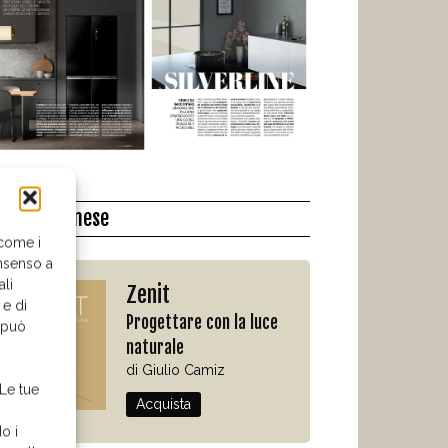
l libro del mese
 come i
nsenso a
ali
Zenit
 e di
Progettare con la luce
o può
naturale
di Giulio Camiz
 Le tue
Acquista
o i