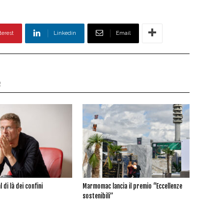
terest
Linkedin
Email
e
l di là dei confini
Marmomac lancia il premio “Eccellenze
sostenibili”