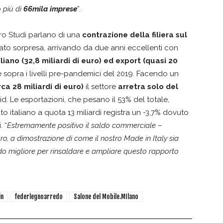
 più di
66mila imprese
”.
tro Studi parlano di una
contrazione della filiera sul
to sorpresa, arrivando da due anni eccellenti con
iano (32,8 miliardi di euro) ed export (quasi 20
pra i livelli pre-pandemici del 2019. Facendo un
a 28 miliardi di euro)
il settore
arretra solo del
vid. Le esportazioni, che pesano il 53% del totale,
ato italiano a quota 13 miliardi registra un -3,7% dovuto
. “
Estremamente positivo il saldo commerciale
–
euro, a dimostrazione di come il nostro Made in Italy sia
modo migliore per rinsaldare e ampliare questo rapporto
in
federlegnoarredo
Salone del Mobile.MIlano