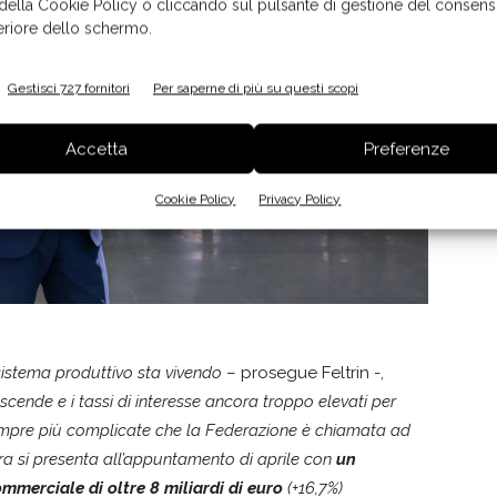
 della Cookie Policy o cliccando sul pulsante di gestione del consens
feriore dello schermo.
Gestisci 727 fornitori
Per saperne di più su questi scopi
Accetta
Preferenze
Cookie Policy
Privacy Policy
istema produttivo sta vivendo
– prosegue Feltrin -,
on scende e i tassi di interesse ancora troppo elevati per
 sempre più complicate che la Federazione è chiamata ad
era si presenta all’appuntamento di aprile con
un
mmerciale di oltre 8 miliardi di euro
(+16,7%)