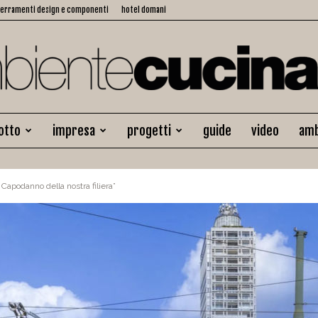
serramenti design e componenti
hotel domani
otto
impresa
progetti
guide
video
amb
Ambiente
l Capodanno della nostra filiera”
Cucina