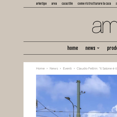
arketipo
area
casastile
come ristrutturare la casa
home
news
prod
Home
News
Eventi
Claudio Feltrin: “Il Salone è i