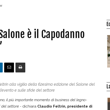
ti
E
l Salone è il Capodanno
”
ltrin alla vigilia della 62esima edizione del Salone del
L
l’evento e sulle sfide del settore
no, il più importante momento di business del legno-
 del settore
- dichiara
Claudio Feltrin, presidente di