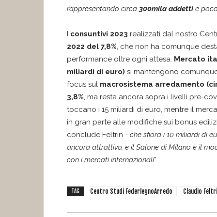
rappresentando circa
300mila addetti
e poco
I
consuntivi 2023
realizzati dal nostro Cen
2022 del 7,8%
, che non ha comunque desta
performance oltre ogni attesa.
Mercato ital
miliardi di euro)
si mantengono comunque so
focus sul
macrosistema arredamento (circ
3,8%
, ma resta ancora sopra i livelli pre-co
toccano i 15 miliardi di euro, mentre il merc
in gran parte alle modifiche sui bonus edilizi
conclude Feltrin -
che sfiora i 10 miliardi di 
ancora attrattivo, e il Salone di Milano è il 
con i mercati internazionali
”.
Centro Studi FederlegnoArredo
Claudio Feltr
TAG