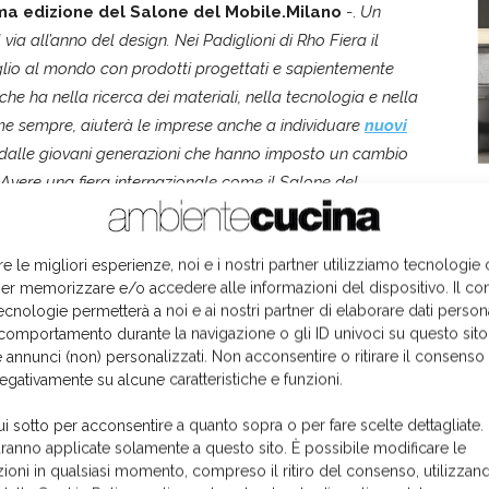
ma edizione del Salone del Mobile.Milano
-.
Un
via all’anno del design. Nei Padiglioni di Rho Fiera il
glio al mondo con prodotti progettati e sapientemente
 che ha nella ricerca dei materiali, nella tecnologia e nella
 come sempre, aiuterà le imprese anche a individuare
nuovi
e dalle giovani generazioni che hanno imposto un cambio
o. Avere una fiera internazionale come il Salone del
valore irrinunciabile per l’intera filiera
e le va dato il
I
re mantenendo intatte le radici
”.
re le migliori esperienze, noi e i nostri partner utilizziamo tecnologie
er memorizzare e/o accedere alle informazioni del dispositivo. Il co
ecnologie permetterà a noi e ai nostri partner di elaborare dati person
comportamento durante la navigazione o gli ID univoci su questo sito
 annunci (non) personalizzati. Non acconsentire o ritirare il consens
negativamente su alcune caratteristiche e funzioni.
ui sotto per acconsentire a quanto sopra o per fare scelte dettagliate.
aranno applicate solamente a questo sito. È possibile modificare le
ioni in qualsiasi momento, compreso il ritiro del consenso, utilizzand