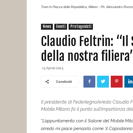
Tram in Piazza della Repubblica, Milano - Ph. Alessandro Russot
News
Eventi
Protagonisti
Claudio Feltrin: “I
della nostra filiera
15 Aprile 2024
Condividi
Il presidente di FederlegnoArredo Claudio Fe
Mobile.Milano fa il punto sull’importanza del
“
L’appuntamento con il Salone del Mobile.Mila
arredo mi piace pensarlo come ‘il Capodanno’