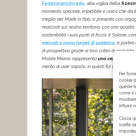
FederlegnoArredo
, alla vigilia della
62esi
momento speciale, irripetibile e unico che dà il 
meglio del Made in Italy si presenta con orgo
realizzati sul nostro territorio, con una qualità
sostenibilità i suoi punti di forza. Il Salone,
mercati e nuovi target di pubblico
, a partir
di prospettiva grazie ai loro criteri di acquist
Mobile.Milano rappresenta
una certezza e un 
merito di aver saputo, in questi 62 anni,
evolve
Per forni
cookie p
queste t
come il 
mostrare
influire 
Clicca q
scelte s
impostaz