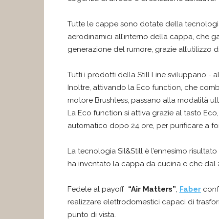
Tutte le cappe sono dotate della tecnolog
aerodinamici all’interno della cappa, che ga
generazione del rumore, grazie all’utilizzo di
Tutti i prodotti della Still Line sviluppano -
Inoltre, attivando la Eco function, che combin
motore Brushless, passano alla modalità ultra
La Eco function si attiva grazie al tasto Eco
automatico dopo 24 ore, per purificare a fo
La tecnologia Sil&Still è l’ennesimo risulta
ha inventato la cappa da cucina e che dal 
Fedele al payoff
“Air Matters”
,
Faber
confe
realizzare elettrodomestici capaci di trasfo
punto di vista.