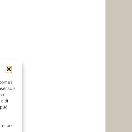
 come i
nsenso a
ali
 e di
o può
 Le tue