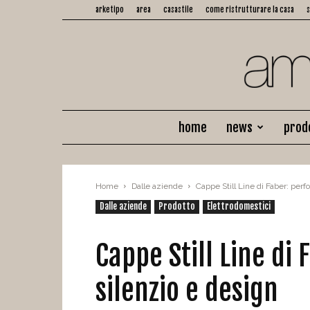
arketipo
area
casastile
come ristrutturare la casa
home
news
prod
Home
Dalle aziende
Cappe Still Line di Faber: per
Dalle aziende
Prodotto
Elettrodomestici
Cappe Still Line di
silenzio e design