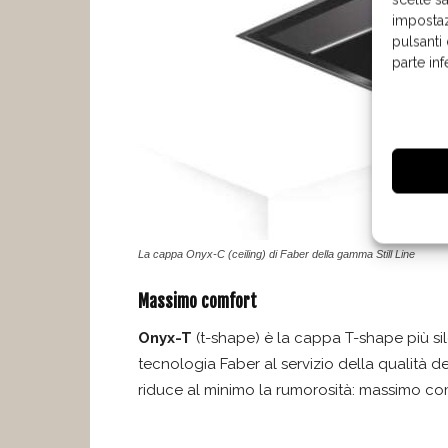
impostaz
pulsanti
parte in
La cappa Onyx-C (ceiling) di Faber della gamma Still Line
Massimo comfort
Onyx-T
(t-shape) è la cappa T-shape più si
tecnologia Faber al servizio della qualità de
riduce al minimo la rumorosità: massimo comfo