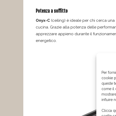
Potenza a soffitto
Onyx-C
(ceiling) è ideale per chi cerca una 
cucina. Grazie alla potenza delle performanc
apprezzare appieno durante il funzionament
energetico.
Per forni
cookie p
queste t
come il 
mostrare
influire 
Clicca q
scelte s