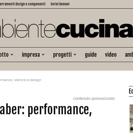
serramenti design e componenti
hotel domani
otto
impresa
progetti
guide
video
amb
Ambiente
formance, silenzio e design
E
Cucina
contenuto sponsorizzato
 Faber: performance,