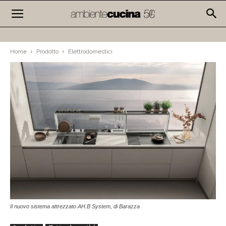
Home
Prodotto
Elettrodomestici
Il nuovo sistema attrezzato AH.B System, di Barazza