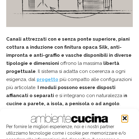
Canali attrezzati con e senza ponte superiore, piani
cottura a induzione con finitura opaca Silk, anti-
impronta e anti-graffio e vasche disponibili in diverse
tipologie e dimensioni
offrono la massima
libertà
progettuale
. Il sistema si adatta con coerenza a ogni
esigenza, dal
progetto
più compatto alle configurazioni
più articolate.
I moduli possono essere disposti
affiancati o separati
e si integrano con naturalezza i
n
cucine a parete, a isola, a penisola o ad angolo
.
Tra i plus,
canali con
differenti profondità da
Per fornire le migliori esperienze, noi e i nostri partner
installare su piani di lavoro da 60, 65, 75 cm e oltre
,
utilizziamo tecnologie come i cookie per memorizzare e/o
garantendo massima flessibilità progettuale. Il sistema