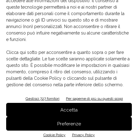
accedere alle informazioni del dispositivo. Il consenso a
può essere inoltre integrato anche su piani di lavoro
queste tecnologie permetterà a noi e ai nostri partner di
completamente in acciaio inox, valorizzando la purezza
elaborare dati personali come il comportamento durante la
navigazione o gli ID univoci su questo sito e di mostrare
e la continuità del materiale.
annunci (non) personalizzati. Non acconsentire o ritirare il
consenso può influire negativamente su alcune caratteristiche
e funzioni.
Clicca qui sotto per acconsentire a quanto sopra o per fare
scelte dettagliate. Le tue scelte saranno applicate solamente a
questo sito. È possibile modificare le impostazioni in qualsiasi
momento, compreso il ritiro del consenso, utilizzando i
pulsanti della Cookie Policy o cliccando sul pulsante di
gestione del consenso nella parte inferiore dello schermo.
Gestisci 727 fornitori
Per saperne di più su questi scopi
Accetta
Preferenze
Cookie Policy
Privacy Policy