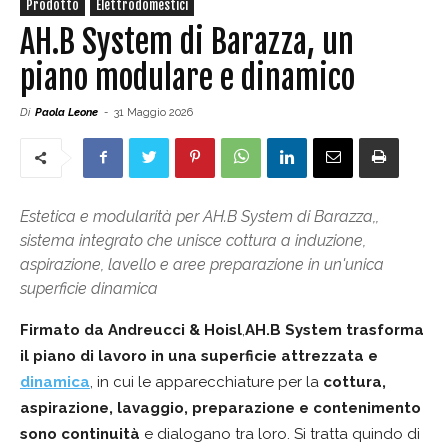
Prodotto
Elettrodomestici
AH.B System di Barazza, un
piano modulare e dinamico
Di
Paola Leone
-
31 Maggio 2026
Estetica e modularità per AH.B System di Barazza,,
sistema integrato che unisce cottura a induzione,
aspirazione, lavello e aree preparazione in un'unica
superficie dinamica
Firmato da Andreucci & Hoisl
,
AH.B System trasforma
il piano di lavoro in una superficie attrezzata e
dinamica
, in cui le apparecchiature per la
cottura,
aspirazione, lavaggio, preparazione e contenimento
sono continuità
e dialogano tra loro. Si tratta quindo di