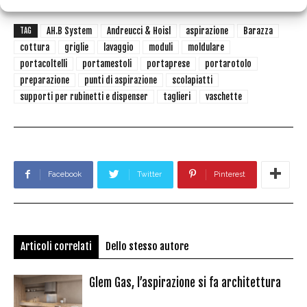
AH.B System
Andreucci & Hoisl
aspirazione
Barazza
TAG
cottura
griglie
lavaggio
moduli
moldulare
portacoltelli
portamestoli
portaprese
portarotolo
preparazione
punti di aspirazione
scolapiatti
supporti per rubinetti e dispenser
taglieri
vaschette
Facebook
Twitter
Pinterest
Articoli correlati
Dello stesso autore
Glem Gas, l’aspirazione si fa architettura