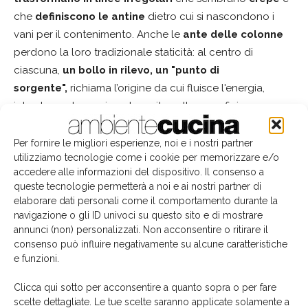
che
definiscono le antine
dietro cui si nascondono i
vani per il contenimento. Anche le
ante delle colonne
perdono la loro tradizionale staticità: al centro di
ciascuna,
un bollo in rilevo, un "punto di
sorgente",
richiama l’origine da cui fluisce l'energia,
introducendo movimento e vita nella superficie.
STOSA CUCINE, un tavolo rotante
Per fornire le migliori esperienze, noi e i nostri partner
utilizziamo tecnologie come i cookie per memorizzare e/o
accedere alle informazioni del dispositivo. Il consenso a
queste tecnologie permetterà a noi e ai nostri partner di
Stosa Cucine: l'isola Color Trend con
elaborare dati personali come il comportamento durante la
tavolo rotante. disegnata da
1
di 4
navigazione o gli ID univoci su questo sito e di mostrare
Rossi&Co.
annunci (non) personalizzati. Non acconsentire o ritirare il
consenso può influire negativamente su alcune caratteristiche
e funzioni.
Clicca qui sotto per acconsentire a quanto sopra o per fare
scelte dettagliate. Le tue scelte saranno applicate solamente a