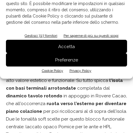
questo sito. È possibile modificare le impostazioni in qualsiasi
momento, compreso il ritiro del consenso, utilizzando i
pulsanti della Cookie Policy o cliccando sul pulsante di
gestione del consenso nella parte inferiore dello schermo.
Gestisci 727 fornitori
Per saperne di più su questi scopi
Accetta
Sono entrambi
disegnati da Rossi&Co
. e realizzati da
Preferenze
Stosa Cucine
il modello
Aliant, top di gamma
, e
Color
Cookie Policy
Privacy Policy
Trend,
che insieme definiscono un unico ambiente ad
alto valore estetico e funzionale. Su tutto spicca
l'isola
con basi terminali arrotondate
completata dal
dinamico tavolo rotondo
in appoggio in Rovere Cacao,
che all'occorrenza
ruota verso l'esterno per diventare
piano colazione
per poi ricollocarsi al di sopra dell'isola.
Due le tonalità soft scelte per questo blocco funzionale
centrale: laccato opaco Pomice per le ante e HPL