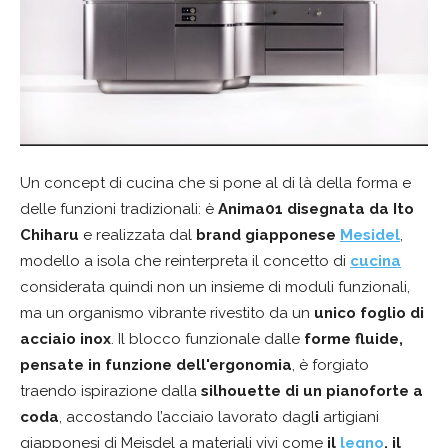
Un concept di cucina che si pone al di là della forma e
delle funzioni tradizionali: è
Anima01 disegnata da Ito
Chiharu
e realizzata dal
brand giapponese
Mesidel
,
modello a isola che reinterpreta il concetto di
cucina
considerata quindi non un insieme di moduli funzionali,
ma un organismo vibrante rivestito da un
unico foglio di
acciaio inox
. Il blocco funzionale dalle
forme fluide,
pensate in funzione dell'ergonomia
, è forgiato
traendo ispirazione dalla
silhouette di un pianoforte a
coda
, accostando l’acciaio lavorato dagl
i
artigiani
giapponesi di Meisdel a materiali vivi come
il
legno
, il