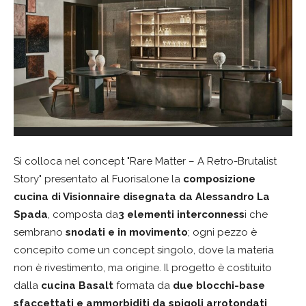
Si colloca nel concept "Rare Matter – A Retro-Brutalist
Story" presentato al Fuorisalone la
composizione
cucina di
Visionnaire
disegnata da Alessandro La
Spada
, composta da
3 elementi interconness
i che
sembrano
snodati e in movimento
; ogni pezzo è
concepito come un concept singolo, dove la materia
non è rivestimento, ma origine. Il progetto è costituito
dalla
cucina Basalt
formata da
due blocchi-base
sfaccettati e ammorbiditi da spigoli arrotondati