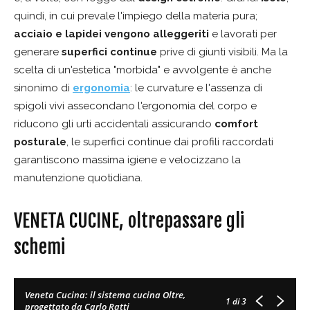
quindi, in cui prevale l'impiego della materia pura;
acciaio e lapidei vengono alleggeriti
e lavorati per
generare
superfici continue
prive di giunti visibili. Ma la
scelta di un'estetica "morbida" e avvolgente è anche
sinonimo di
ergonomia
: le curvature e l'assenza di
spigoli vivi assecondano l'ergonomia del corpo e
riducono gli urti accidentali assicurando
comfort
posturale
, le superfici continue dai profili raccordati
garantiscono massima igiene e velocizzano la
manutenzione quotidiana.
VENETA CUCINE, oltrepassare gli
schemi
Veneta Cucina: il sistema cucina Oltre,
1
di 3
progettato da Carlo Ratti