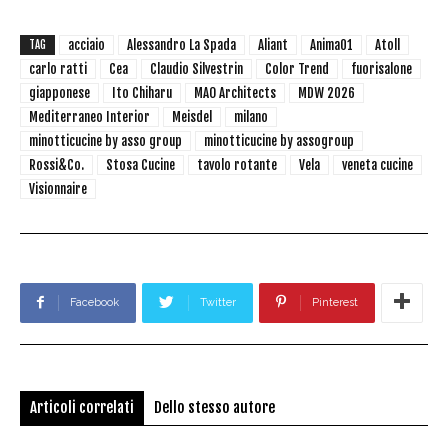
acciaio
Alessandro La Spada
Aliant
Anima01
Atoll
TAG
carlo ratti
Cea
Claudio Silvestrin
Color Trend
fuorisalone
giapponese
Ito Chiharu
MAO Architects
MDW 2026
Mediterraneo Interior
Meisdel
milano
minotticucine by asso group
minotticucine by assogroup
Rossi&Co.
Stosa Cucine
tavolo rotante
Vela
veneta cucine
Visionnaire
Facebook
Twitter
Pinterest
Articoli correlati
Dello stesso autore