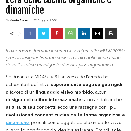
dinamiche
Di
Paola Leone
-
26 Maggio 2026
Il dinamismo formale incontra il comfort: alla MDW 2026 i
grandi designer firmano cucine a isola delle linee fluide,
dove l'estetica avvolgente diventa plus ergonomico.
Se durante la MDW 2026 l'universo dell'arredo ha
celebrato il definitivo
superamento degli spigoli rigidi
a favore di un
linguaggio visivo morbido
, alcuni
designer di calibro internazionale
sono andati anche
al di là di tali concetti
: ecco una rassegna con i più
rivoluzionari concept cucina dalle
forme organiche e
dinamiche
, pensati come oggetti ad alto impatto visivo
e, a volte, con fogge dal
design estremo
. Grandi
isole
,