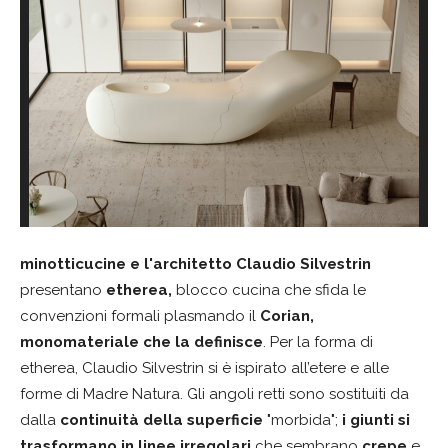
minotticucine e l'architetto Claudio Silvestrin
presentano
etherea,
blocco cucina che sfida le
convenzioni formali plasmando il
Corian,
monomateriale che la definisce
. Per la forma di
etherea, Claudio Silvestrin si è ispirato all’etere e alle
forme di Madre Natura. Gli angoli retti sono sostituiti da
dalla
continuità della superficie
"morbida";
i giunti si
trasformano in linee irregolari
che sembrano
crepe
e