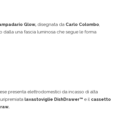
ampadario Glow,
disegnata da
Carlo Colombo
,
ato dalla una fascia luminosa che segue le forma
ese presenta elettrodomestici da incasso di alta
luripremiata
lavastoviglie DishDrawer™
e il
cassetto
Draw.