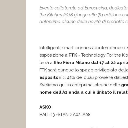
Evento collaterale ad Eurocucina, dedicato 
the Kitchen 2018 giunge alla 7a edizione con
anteprima alcune delle novità di prodotto
Intelligenti, smart, connessi e interconnessi:
esposizione a
FTK
- Technology For the Kit
terrà a
Rho Fiera Milano dal 17 al 22 aprile
FTK sarà dunque lo spazio privilegiato del
espositori
(il 42% dei quali proviene dall'es
Sveliamo qui, in anteprima, alcune delle
gra
nome dell'Azienda a cui è linkato il relat
ASKO
HALL 13 -STAND A02, A08