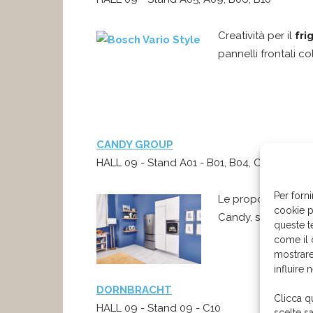
Creatività per il
fri
pannelli frontali co
CANDY GROUP
HALL 09 - Stand A01 - B01, B04, C04
Per forni
Le proposte di
Can
cookie p
Candy, saranno pres
queste t
come il 
mostrare
influire 
DORNBRACHT
Clicca q
HALL 09 - Stand 09 - C10
scelte s