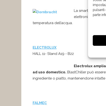
impostaz
pulsanti
La smart kitchen p
parte in
elettronico che con
temperatura dell’acqua.
ELECTROLUX
HALL 11- Stand A19 - B22
Electrolux ampli
ad uso domestico.
BlastChiller può essere 
ingrediente o piatto, mantenendone intatte 
FALMEC