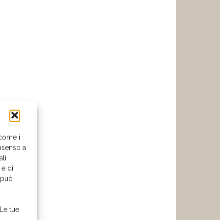
 come i
nsenso a
ali
 e di
o può
 Le tue