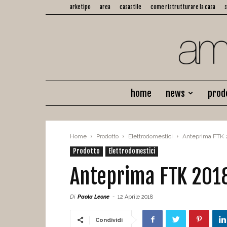
arketipo
area
casastile
come ristrutturare la casa
home
news
prod
Home
Prodotto
Elettrodomestici
Anteprima FTK 
Prodotto
Elettrodomestici
Anteprima FTK 201
Di
Paola Leone
-
12 Aprile 2018
Condividi