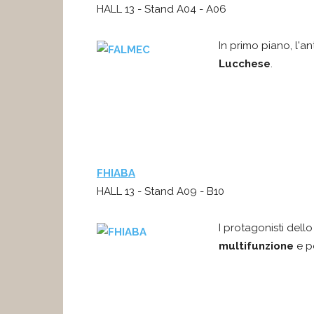
HALL 13 - Stand A04 - A06
In primo piano, l'a
Lucchese
.
FHIABA
HALL 13 - Stand A09 - B10
I protagonisti del
multifunzione
e p