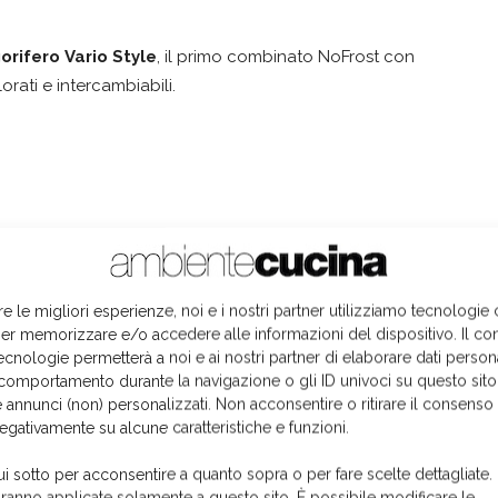
gorifero
Vario Style
, il primo combinato NoFrost con
lorati e intercambiabili.
re le migliori esperienze, noi e i nostri partner utilizziamo tecnologie
dy, Hoover e Rosières
- i tre Brand del Gruppo
er memorizzare e/o accedere alle informazioni del dispositivo. Il co
entate in uno stand innovativo e di forte impatto.
ecnologie permetterà a noi e ai nostri partner di elaborare dati person
comportamento durante la navigazione o gli ID univoci su questo sito
 annunci (non) personalizzati. Non acconsentire o ritirare il consens
negativamente su alcune caratteristiche e funzioni.
ui sotto per acconsentire a quanto sopra o per fare scelte dettagliate.
aranno applicate solamente a questo sito. È possibile modificare le