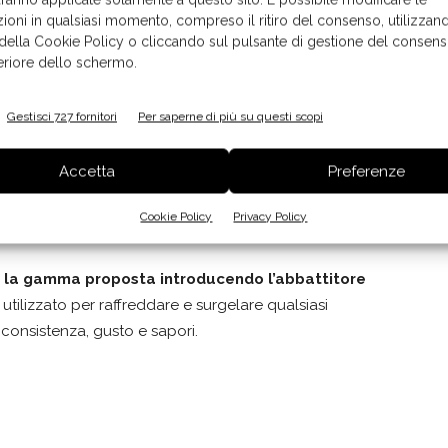
ioni in qualsiasi momento, compreso il ritiro del consenso, utilizzand
 della Cookie Policy o cliccando sul pulsante di gestione del consens
rende vita con
eUnit Kitchen
, gruppo rubinetteria
feriore dello schermo.
trolla erogazione, regolazione del flusso e la
Gestisci 727 fornitori
Per saperne di più su questi scopi
Accetta
Preferenze
Cookie Policy
Privacy Policy
a la gamma proposta introducendo l’abbattitore
utilizzato per raffreddare e surgelare qualsiasi
consistenza, gusto e sapori.