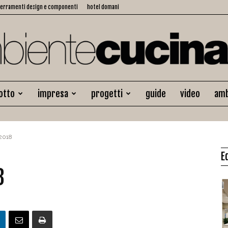
serramenti design e componenti
hotel domani
otto
impresa
progetti
guide
video
amb
Ambiente
2018
E
Cucina
8