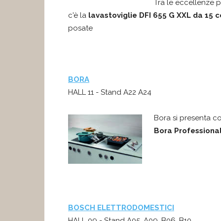
Tra le eccellenze p
c'è la
lavastoviglie
DFI 655 G XXL da 15 c
posate
BORA
HALL 11 - Stand A22 A24
Bora si presenta co
Bora Professional
BOSCH ELETTRODOMESTICI
HALL 09 - Stand A05, A09, B06, B10