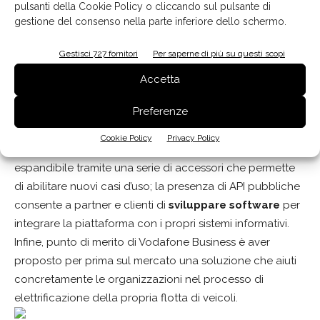
distingue per la semplicità di installazione e setup,
pulsanti della Cookie Policy o cliccando sul pulsante di
che
non richiede più di 15 minuti
, e al tempo stesso
gestione del consenso nella parte inferiore dello schermo.
offre un numero pressoché illimitato di report e regole
Gestisci 727 fornitori
Per saperne di più su questi scopi
personalizzate.
L’accesso alla piattaforma di
Fleet Analytics
viene
Accetta
effettuato solo quando necessario e i dati riportati sono
Preferenze
di facile interpretazione.
Vodafone Business ha pensato fin dalla progettazione
Cookie Policy
Privacy Policy
alla modularità grazie al singolo dispositivo installato,
espandibile tramite una serie di accessori che permette
di abilitare nuovi casi d’uso; la presenza di API pubbliche
consente a partner e clienti di
sviluppare software
per
integrare la piattaforma con i propri sistemi informativi.
Infine, punto di merito di Vodafone Business è aver
proposto per prima sul mercato una soluzione che aiuti
concretamente le organizzazioni nel processo di
elettrificazione della propria flotta di veicoli.