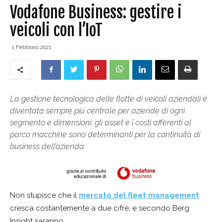
Vodafone Business: gestire i
veicoli con l’IoT
1 Febbraio 2021
La gestione tecnologica delle flotte di veicoli aziendali è
diventata sempre più centrale per aziende di ogni
segmento e dimensioni: gli asset e i costi afferenti al
parco macchine sono determinanti per la continuità di
business dell’azienda
Non stupisce che il
mercato del fleet management
cresca costantemente a due cifre, e secondo Berg
Insight saranno