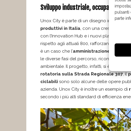
Sviluppo industriale, occupazionale e
impostaz
pulsanti
parte in
Unox City è parte di un disegno industria
produttivi in Italia
, con una crescita costa
con l’Innovation Hub e i nuovi plant, l’imp
rispetto agli attuali 800, rafforzando il tess
è un caso che l’
amministrazione comunal
le diverse fasi del percorso, riconoscendone
ambientale. Il progetto, infatti, si è intrecci
rotatoria sulla Strada Regionale 307
, il
p
ciclabili
sono solo alcune delle opere pubb
azienda. Unox City è inoltre un esempio di
secondo i più alti standard di efficienza en