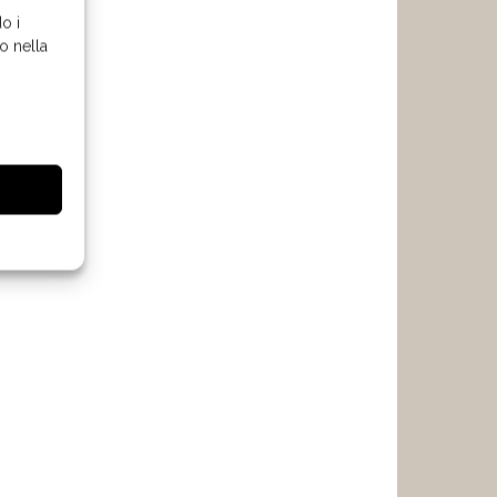
o i
o nella