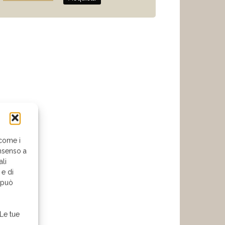
 come i
nsenso a
ali
 e di
o può
 Le tue