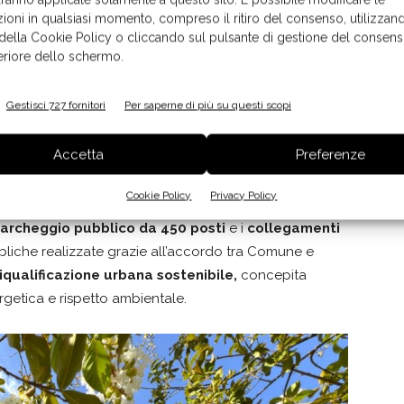
 infrastrutturale
ioni in qualsiasi momento, compreso il ritiro del consenso, utilizzand
 della Cookie Policy o cliccando sul pulsante di gestione del consens
feriore dello schermo.
le che prevede complessivamente
12 impianti
nte di personale: dall’avvio del progetto di espansione
Gestisci 727 fornitori
Per saperne di più su questi scopi
atto occupazionale può arrivare a
1800 occupati
uto industriale e sociale dell’area dove è insediata. Non
Accetta
Preferenze
e di Cadoneghe
abbia accompagnato fin dall’inizio
 il valore occupazionale, infrastrutturale e
Cookie Policy
Privacy Policy
ato con lo sviluppo urbano del territorio: la
nuova
archeggio pubblico da 450 posti
e i
collegamenti
liche realizzate grazie all’accordo tra Comune e
riqualificazione urbana sostenibile,
concepita
ergetica e rispetto ambientale.