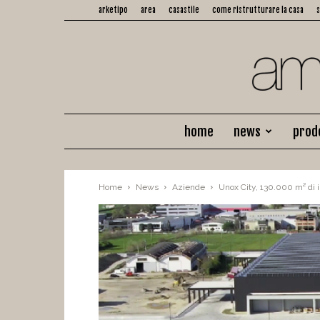
arketipo
area
casastile
come ristrutturare la casa
home
news
prod
Home
News
Aziende
Unox City, 130.000 m² di 