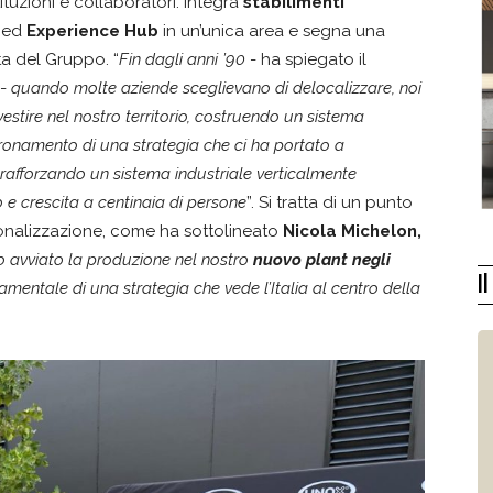
ituzioni e collaboratori: integra
stabilimenti
b
ed
Experience Hub
in un’unica area e segna una
a del Gruppo. “
Fin dagli anni ’90
- ha spiegato il
-
quando molte aziende sceglievano di delocalizzare, noi
estire nel nostro territorio, costruendo un sistema
coronamento di una strategia che ci ha portato a
a, rafforzando un sistema industriale verticalmente
 e crescita a centinaia di persone
”. Si tratta di un punto
ionalizzazione, come ha sottolineato
Nicola Michelon,
o avviato la produzione nel nostro
nuovo plant negli
I
ndamentale di una strategia che vede l’Italia al centro della