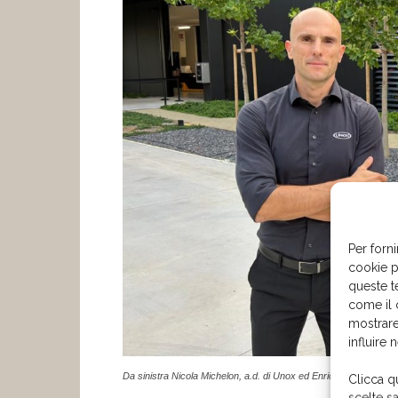
Per forni
cookie p
queste t
come il 
mostrare
influire 
Da sinistra Nicola Michelon, a.d. di Unox ed Enrico Franzolin, 
Clicca q
scelte s