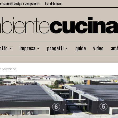
serramenti design e componenti
hotel domani
otto
impresa
progetti
guide
video
amb
Ambiente
innovazione
Cucina