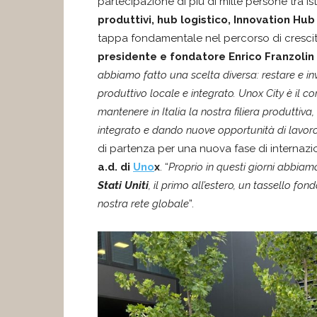
partecipazione di più di mille persone tra ist
produttivi, hub logistico, Innovation Hu
tappa fondamentale nel percorso di crescit
presidente e fondatore Enrico Franzolin
abbiamo fatto una scelta diversa: restare e inv
produttivo locale e integrato. Unox City è il 
mantenere in Italia la nostra filiera produttiv
integrato e dando nuove opportunità di lavoro
di partenza per una nuova fase di internaz
a.d. di
Uno
x
. “
Proprio in questi giorni abbiam
Stati Uniti
, il primo all’estero, un tassello fo
nostra rete globale
”.