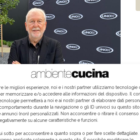
re le migliori esperienze, noi e i nostri partner utilizziamo tecnologie
er memorizzare e/o accedere alle informazioni del dispositivo. Il co
ecnologie permetterà a noi e ai nostri partner di elaborare dati person
comportamento durante la navigazione o gli ID univoci su questo sito
 annunci (non) personalizzati. Non acconsentire o ritirare il consens
negativamente su alcune caratteristiche e funzioni.
presidente e fondatore Unox
ui sotto per acconsentire a quanto sopra o per fare scelte dettagliate.
aranno applicate solamente a questo sito. È possibile modificare le