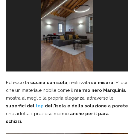
Ed ecco la
cucina con isola
, realizzata
su misura.
E' qui
che un materiale nobile come il
marmo nero Marquinia
mostra al meglio la propria eleganza, attraverso le
superfici del
top
dell'isola e della soluzione a parete
che adotta il prezioso marmo
anche per il para-
schizzi.