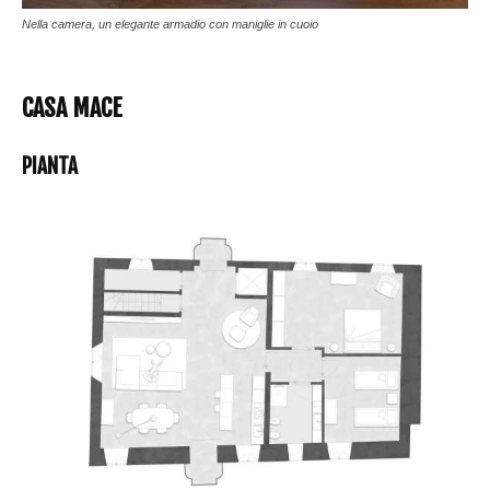
Nella camera, un elegante armadio con maniglie in cuoio
CASA MACE
PIANTA