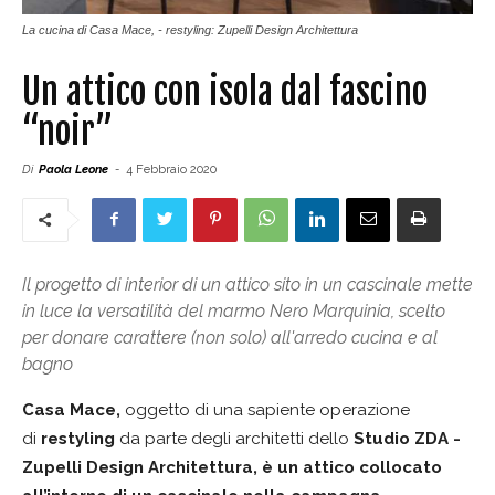
La cucina di Casa Mace, - restyling: Zupelli Design Architettura
Un attico con isola dal fascino
“noir”
Di
Paola Leone
-
4 Febbraio 2020
Il progetto di interior di un attico sito in un cascinale mette
in luce la versatilità del marmo Nero Marquinia, scelto
per donare carattere (non solo) all'arredo cucina e al
bagno
Casa Mace
,
oggetto di una sapiente operazione
di
restyling
da parte degli architetti dello
Studio ZDA -
Zupelli Design
Architettura, è un attico collocato