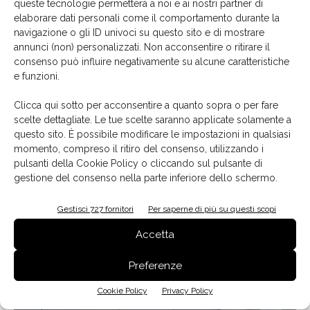
queste tecnologie permetterà a noi e ai nostri partner di
elaborare dati personali come il comportamento durante la
navigazione o gli ID univoci su questo sito e di mostrare
annunci (non) personalizzati. Non acconsentire o ritirare il
consenso può influire negativamente su alcune caratteristiche
e funzioni.
Nel bagno, il piano in marmo del lavabo sagomato con vaschette portaoggetti
Clicca qui sotto per acconsentire a quanto sopra o per fare
scelte dettagliate. Le tue scelte saranno applicate solamente a
Pezzo forte della camera da letto, l'
armadio
creato su
questo sito. È possibile modificare le impostazioni in qualsiasi
misura con
maniglie verticali in cuoio
, realizzato con
momento, compreso il ritiro del consenso, utilizzando i
due finiture a contrasto: ante laccate e interni in rovere
pulsanti della Cookie Policy o cliccando sul pulsante di
affumicato. E con un tocco glamour.
gestione del consenso nella parte inferiore dello schermo.
Gestisci 727 fornitori
Per saperne di più su questi scopi
Accetta
Preferenze
Cookie Policy
Privacy Policy