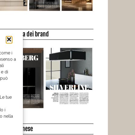
a biblioteca dei brand
 come i
nsenso a
ali
 e di
o può
 Le tue
o i
o nella
l libro del mese