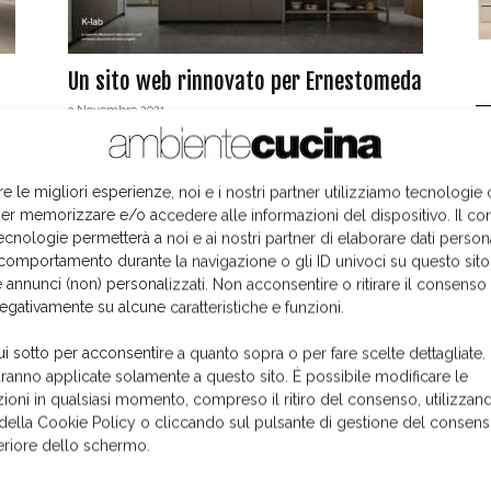
Un sito web rinnovato per Ernestomeda
3 Novembre 2021
L
re le migliori esperienze, noi e i nostri partner utilizziamo tecnologie
er memorizzare e/o accedere alle informazioni del dispositivo. Il co
ecnologie permetterà a noi e ai nostri partner di elaborare dati person
comportamento durante la navigazione o gli ID univoci su questo sito
 annunci (non) personalizzati. Non acconsentire o ritirare il consens
negativamente su alcune caratteristiche e funzioni.
ui sotto per acconsentire a quanto sopra o per fare scelte dettagliate.
aranno applicate solamente a questo sito. È possibile modificare le
l
Web e passaparola: così ha inizio
ioni in qualsiasi momento, compreso il ritiro del consenso, utilizzand
l’acquisto
 della Cookie Policy o cliccando sul pulsante di gestione del consens
Fabio Salvati
-
13 Aprile 2017
feriore dello schermo.
I