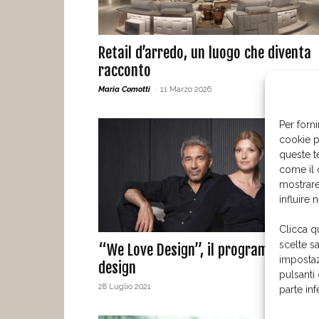
Retail d’arredo, un luogo che diventa
racconto
Maria Comotti
-
11 Marzo 2026
Per forni
cookie p
queste t
come il 
mostrare
influire 
Clicca q
scelte s
“We Love Design”, il programma tv su
impostaz
design
pulsanti
28 Luglio 2021
parte in