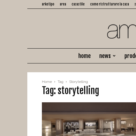
arketipo
area
casastile
come ristrutturare la casa
home
news
prod
Home
Tag
Storytelling
Tag: storytelling