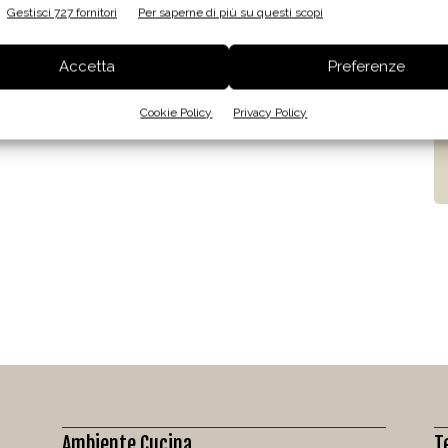
Gestisci 727 fornitori
Per saperne di più su questi scopi
Accetta
Preferenze
Cookie Policy
Privacy Policy
Ambiente Cucina
T