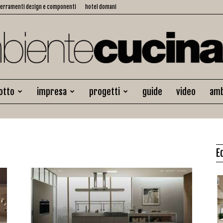
serramenti design e componenti
hotel domani
otto
impresa
progetti
guide
video
amb
Ambiente
E
Cucina