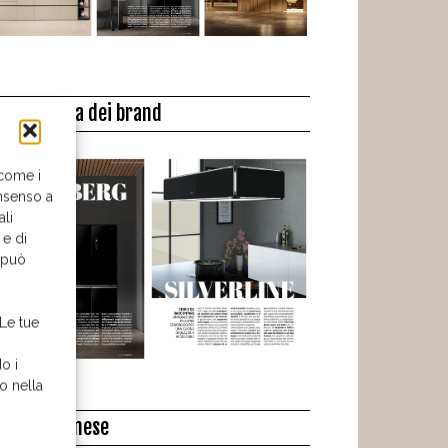
a biblioteca dei brand
 come i
nsenso a
ali
 e di
o può
 Le tue
o i
o nella
l libro del mese