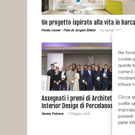
Un progetto ispirato alla vita in barc
Paola Leone - Foto di Jürgen Eheim
-
25 Aprile 2022
Per forni
cookie p
queste t
come il 
mostrare
influire 
Assegnati i premi di Architettura e
Clicca q
scelte s
Interior Design di Porcelanosa Grupo
impostaz
Vanna Polvere
-
7 Maggio 2018
pulsanti
parte in