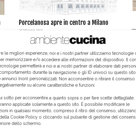
a
Porcelanosa apre in centro a Milano
20 Maggio 2021
L
re le migliori esperienze, noi e i nostri partner utilizziamo tecnologie
er memorizzare e/o accedere alle informazioni del dispositivo. Il co
ecnologie permetterà a noi e ai nostri partner di elaborare dati person
comportamento durante la navigazione o gli ID univoci su questo sito
 annunci (non) personalizzati. Non acconsentire o ritirare il consens
negativamente su alcune caratteristiche e funzioni.
Anteprima Eurocucina 2018
ui sotto per acconsentire a quanto sopra o per fare scelte dettagliate.
aranno applicate solamente a questo sito. È possibile modificare le
Paola Leone
-
8 Aprile 2018
ioni in qualsiasi momento, compreso il ritiro del consenso, utilizzand
 della Cookie Policy o cliccando sul pulsante di gestione del consens
feriore dello schermo.
I