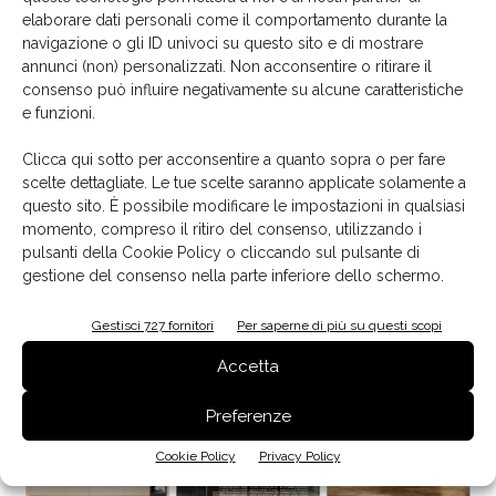
elaborare dati personali come il comportamento durante la
navigazione o gli ID univoci su questo sito e di mostrare
annunci (non) personalizzati. Non acconsentire o ritirare il
consenso può influire negativamente su alcune caratteristiche
e funzioni.
Clicca qui sotto per acconsentire a quanto sopra o per fare
scelte dettagliate. Le tue scelte saranno applicate solamente a
ALPI riveste la cucina L’Ottocento
questo sito. È possibile modificare le impostazioni in qualsiasi
23 Novembre 2020
momento, compreso il ritiro del consenso, utilizzando i
pulsanti della Cookie Policy o cliccando sul pulsante di
gestione del consenso nella parte inferiore dello schermo.
Edicola
Gestisci 727 fornitori
Per saperne di più su questi scopi
Accetta
Preferenze
Cookie Policy
Privacy Policy