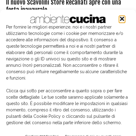
Il nuovo Scavolini Store Recanati apre con una
festa inaugurale
Paola Leone
-
12 Maggio 2018
Per fornire le migliori esperienze, noi e i nostri partner
utilizziamo tecnologie come i cookie per memorizzare e/o
Edicola
accedere alle informazioni del dispositivo. Il consenso a
queste tecnologie permetterà a noi e ai nostri partner di
elaborare dati personali come il comportamento durante la
navigazione o gli ID univoci su questo sito e di mostrare
annunci (non) personalizzati. Non acconsentire o ritirare il
consenso può influire negativamente su alcune caratteristiche
e funzioni.
Clicca qui sotto per acconsentire a quanto sopra o per fare
scelte dettagliate. Le tue scelte saranno applicate solamente a
questo sito. È possibile modificare le impostazioni in qualsiasi
momento, compreso il ritiro del consenso, utilizzando i
pulsanti della Cookie Policy o cliccando sul pulsante di
La biblioteca dei brand
gestione del consenso nella parte inferiore dello schermo.