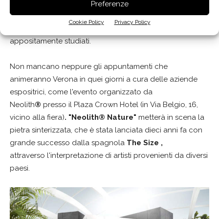
abbinate a designer e architetti di fama mondiale che
Preferenze
stimoleranno le opportunità relazionali e le capacità di
Cookie Policy
Privacy Policy
trasformare in artefatti e prototipi i progetti
appositamente studiati.
Non mancano neppure gli appuntamenti che
animeranno Verona in quei giorni a cura delle aziende
espositrici, come l'evento organizzato da
Neolith
®
presso il Plaza Crown Hotel (in Via Belgio, 16,
vicino alla fiera)
. "Neolith® Nature"
metterà in scena la
pietra sinterizzata, che è stata lanciata dieci anni fa con
grande successo dalla spagnola
The Size ,
attraverso l'interpretazione di artisti provenienti da diversi
paesi.