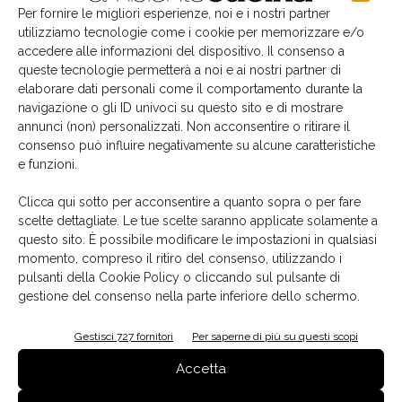
sentire gli ospiti accolti dal movimento e dalle sensazioni
Per fornire le migliori esperienze, noi e i nostri partner
utilizziamo tecnologie come i cookie per memorizzare e/o
di un torrente.
accedere alle informazioni del dispositivo. Il consenso a
queste tecnologie permetterà a noi e ai nostri partner di
•
American Bar
curato da
Giorgio Canale
: torna anche
elaborare dati personali come il comportamento durante la
quest’anno lo spazio bar, con un nuovo progetto
navigazione o gli ID univoci su questo sito e di mostrare
annunci (non) personalizzati. Non acconsentire o ritirare il
allestitivo realizzato in collaborazione con Pimar, dove i
consenso può influire negativamente su alcune caratteristiche
visitatori potranno prendersi una pausa con un buon
e funzioni.
caffè o sorseggiando un bicchiere di vino o un Marmito, il
cocktail ufficiale di Marmomac.
Clicca qui sotto per acconsentire a quanto sopra o per fare
scelte dettagliate. Le tue scelte saranno applicate solamente a
questo sito. È possibile modificare le impostazioni in qualsiasi
Palcoscenico prestigioso per centralità e visibilità, The
momento, compreso il ritiro del consenso, utilizzando i
Italian Stone Theatre è dedicato alle aziende espositrici
pulsanti della Cookie Policy o cliccando sul pulsante di
italiane che vogliono cimentarsi nella realizzazione di
gestione del consenso nella parte inferiore dello schermo.
elaborati a tema. Sono due i settori coinvolti, quello delle
aziende di lavorazione della pietra e quello delle
Gestisci 727 fornitori
Per saperne di più su questi scopi
aziende produttrici di macchinari e tecnologie, raccolte
Accetta
in un unico momento espositivo. Tutte le aziende sono