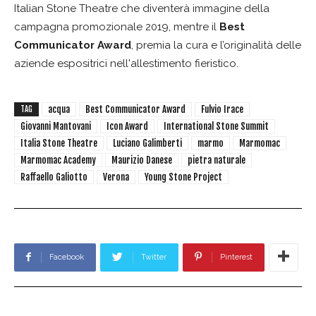
Italian Stone Theatre che diventerà immagine della
campagna promozionale 2019, mentre il
Best
Communicator Award
, premia la cura e l’originalità delle
aziende espositrici nell'allestimento fieristico.
acqua
Best Communicator Award
Fulvio Irace
TAG
Giovanni Mantovani
Icon Award
International Stone Summit
Italia Stone Theatre
Luciano Galimberti
marmo
Marmomac
Marmomac Academy
Maurizio Danese
pietra naturale
Raffaello Galiotto
Verona
Young Stone Project
Facebook
Twitter
Pinterest