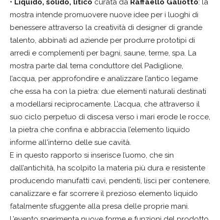
•
Liquido, solido, litico
curata da
Raffaello Galiotto
: la
mostra intende promuovere nuove idee per i luoghi di
benessere attraverso la creatività di designer di grande
talento, abbinati ad aziende per produrre prototipi di
arredi e complementi per bagni, saune, terme, spa. La
mostra parte dal tema conduttore del Padiglione,
l’acqua, per approfondire e analizzare l’antico legame
che essa ha con la pietra: due elementi naturali destinati
a modellarsi reciprocamente. L’acqua, che attraverso il
suo ciclo perpetuo di discesa verso i mari erode le rocce,
la pietra che confina e abbraccia l’elemento liquido
informe all'interno delle sue cavità.
E in questo rapporto si inserisce l’uomo, che sin
dall’antichità, ha scolpito la materia più dura e resistente
producendo manufatti cavi, pendenti, lisci per contenere,
canalizzare e far scorrere il prezioso elemento liquido
fatalmente sfuggente alla presa delle proprie mani.
L’evento sperimenta nuove forme e funzioni del prodotto