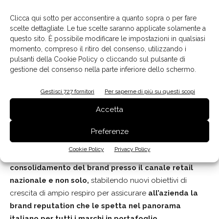
43% del fatturato
. Un percorso reso possibile dalla
valorizzazione delle filiali a livello locale per consentire
Clicca qui sotto per acconsentire a quanto sopra o per fare
al colosso cinese di venire incontro alle esigenze
scelte dettagliate. Le tue scelte saranno applicate solamente a
questo sito. È possibile modificare le impostazioni in qualsiasi
specifiche delle diverse clientele.
momento, compreso il ritiro del consenso, utilizzando i
È in questa direzione di sviluppo delle realtà locali che
pulsanti della Cookie Policy o cliccando sul pulsante di
sono collocati i recenti cambiamenti nell’ambito della
gestione del consenso nella parte inferiore dello schermo.
filiale italiana, con l’ingresso di Alberto Di Luzio in qualità
di General Manager e diretto referente a Marianna Zhao,
Gestisci 727 fornitori
Per saperne di più su questi scopi
Vicepresidente dell’International Business Platform di
Accetta
Midea.
Forte di una solida esperienza maturata come figura
Preferenze
chiave del Business Development di Whirlpool,
Di Luzio
Cookie Policy
Privacy Policy
è approdato in Midea con grandi piani per il
consolidamento del brand presso il canale retail
nazionale e non solo,
stabilendo nuovi obiettivi di
crescita di ampio respiro per assicurare
all’azienda la
brand reputation che le spetta nel panorama
italiano per tutti i marchi in portafoglio
.