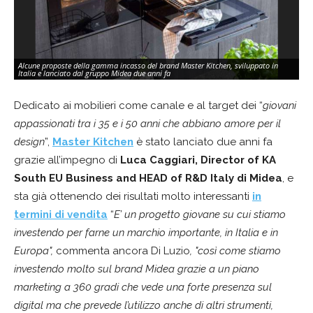
Alcune proposte della gamma incasso del brand Master Kitchen, sviluppato in
Italia e lanciato dal gruppo Midea due anni fa
Dedicato ai mobilieri come canale e al target dei “
giovani
appassionati tra i 35 e i 50 anni che abbiano amore per il
design
”,
Master Kitchen
è stato lanciato due anni fa
grazie all’impegno di
Luca Caggiari, Director of KA
South EU Business and HEAD of R&D Italy di Midea
, e
sta già ottenendo dei risultati molto interessanti
in
termini di vendita
“
E’ un progetto giovane su cui stiamo
investendo per farne un marchio importante, in Italia e in
Europa",
commenta ancora Di Luzio
, "così come stiamo
investendo molto sul brand Midea grazie a un piano
marketing a 360 gradi che vede una forte presenza sul
digital ma che prevede l’utilizzo anche di altri strumenti,