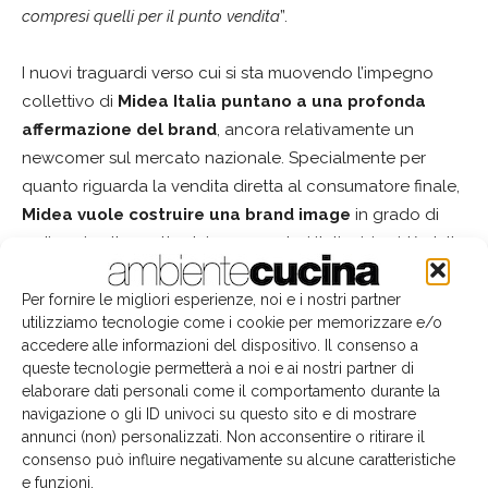
compresi quelli per il punto vendita
”.
I nuovi traguardi verso cui si sta muovendo l’impegno
collettivo di
Midea Italia puntano a una profonda
affermazione del brand
, ancora relativamente un
newcomer sul mercato nazionale. Specialmente per
quanto riguarda la vendita diretta al consumatore finale,
Midea vuole costruire una brand image
in grado di
radicarsi nelle scelte dei consumatori italiani, in virtù della
qualità e dell'innovazione funzionale del suo portfolio
merceologico e di una filosofia aziendale che ripone i
Per fornire le migliori esperienze, noi e i nostri partner
utilizziamo tecnologie come i cookie per memorizzare e/o
suoi valori nella concretezza e nella sostenibilità.
accedere alle informazioni del dispositivo. Il consenso a
queste tecnologie permetterà a noi e ai nostri partner di
Midea, global e local
elaborare dati personali come il comportamento durante la
navigazione o gli ID univoci su questo sito e di mostrare
Da più di 50 anni, Midea prosegue nel proprio cammino
annunci (non) personalizzati. Non acconsentire o ritirare il
consenso può influire negativamente su alcune caratteristiche
di crescita su scala internazionale e
oggi l'export vale il
e funzioni.