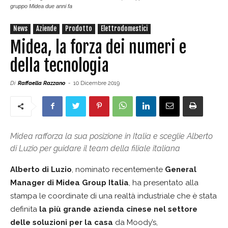
gruppo Midea due anni fa
News
Aziende
Prodotto
Elettrodomestici
Midea, la forza dei numeri e
della tecnologia
Di
Raffaella Razzano
-
10 Dicembre 2019
Midea rafforza la sua posizione in Italia e sceglie Alberto
di Luzio per guidare il team della filiale italiana
Alberto di Luzio
, nominato recentemente
General
Manager di Midea Group Italia
, ha presentato alla
stampa le coordinate di una realtà industriale che è stata
definita
la più grande azienda cinese nel settore
delle soluzioni per la casa
da Moody’s,