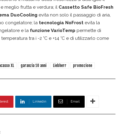
e meglio frutta e verdura; il
Cassetto Safe BioFresh
tema DuoCooling
evita non solo il passaggio di aria,
ano congelatore; la
tecnologia NoFrost
evita la
ngelatore e la
funzione VarioTemp
permette di
emperatura tra i -2 °C e +14 °C e di utilizzarlo come
ncasso XL
garanzia 10 anni
Liebherr
promozione
terest
Linkedin
Email
e