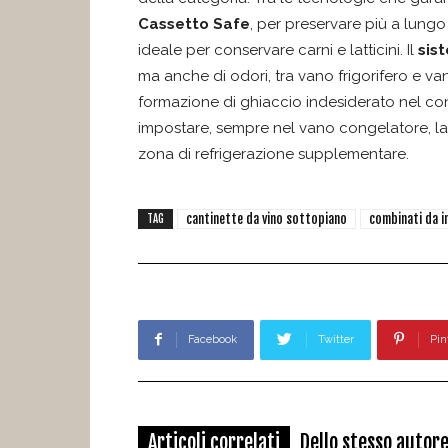
Cassetto Safe
, per preservare più a lungo 
ideale per conservare carni e latticini. Il
sis
ma anche di odori, tra vano frigorifero e v
formazione di ghiaccio indesiderato nel co
impostare, sempre nel vano congelatore, la t
zona di refrigerazione supplementare.
cantinette da vino sottopiano
combinati da i
TAG
Facebook
Twitter
Pin
Articoli correlati
Dello stesso autor