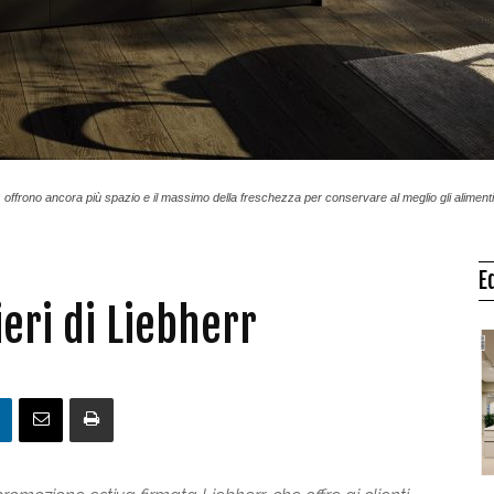
 offrono ancora più spazio e il massimo della freschezza per conservare al meglio gli alimenti
E
ieri di Liebherr