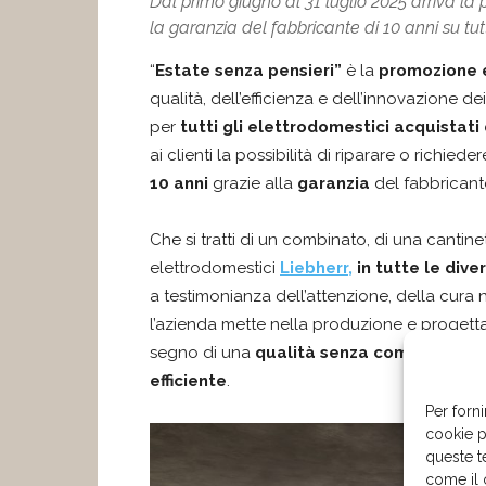
Dal primo giugno al 31 luglio 2025 arriva la 
la garanzia del fabbricante di 10 anni su tutti
“
Estate senza pensieri”
è la
promozione e
qualità, dell’efficienza e dell’innovazione 
per
tutti gli elettrodomestici acquistati 
ai clienti la possibilità di riparare o richie
10 anni
grazie alla
garanzia
del fabbricant
Che si tratti di un combinato, di una cantine
elettrodomestici
Liebherr,
in tutte le div
a testimonianza dell’attenzione, della cura 
l’azienda mette nella produzione e progettaz
segno di una
qualità senza compromess
efficiente
.
Per forni
cookie p
queste t
come il 