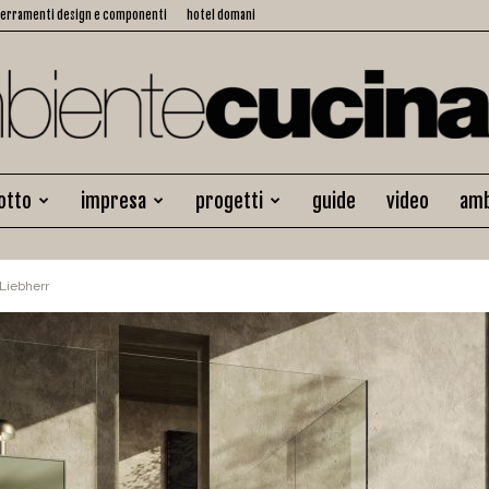
serramenti design e componenti
hotel domani
otto
impresa
progetti
guide
video
amb
Ambiente
 Liebherr
Cucina