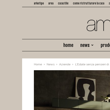
arketipo
area
casastile
come ristrutturare la casa
home
news
prod
Home
News
Aziende
L’Estate senza pensieri di