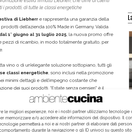
promozione estiva firmata Liebherr, che offre ai clienti
 i prodotti, di tutte le classi energetiche
L
stiva di Liebherr
e rappresenta una garanzia della
dei prodotti dell’azienda 100% Made in Germany. Valida
dal 1° giugno al 31 luglio 2025
, la nuova promo offre
dere pezzi di ricambio, in modo totalmente gratuito, per
e.
tta vino o di un’elegante soluzione sottopiano, tutti gli
erse classi energetiche
, sono inclusi nella promozione
nei minimi dettagli e dell’impegno costante che
ione dei suoi prodotti. “Estate senza pensieri” è il
i
e la prova di una
produzione sostenibile ed
I
re le migliori esperienze, noi e i nostri partner utilizziamo tecnologie
er memorizzare e/o accedere alle informazioni del dispositivo. Il co
ecnologie permetterà a noi e ai nostri partner di elaborare dati person
comportamento durante la navigazione o gli ID univoci su questo sito