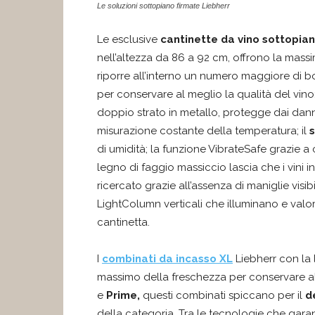
Le soluzioni sottopiano firmate Liebherr
Le esclusive
cantinette da vino sottopian
nell’altezza da 86 a 92 cm, offrono la massim
riporre all’interno un numero maggiore di bo
per conservare al meglio la qualità del vino
doppio strato in metallo, protegge dai dan
misurazione costante della temperatura; il
di umidità; la funzione VibrateSafe grazie a 
legno di faggio massiccio lascia che i vini 
ricercato grazie all’assenza di maniglie visibi
LightColumn verticali che illuminano e valori
cantinetta.
I
combinati da incasso XL
Liebherr con la 
massimo della freschezza per conservare al m
e
Prime,
questi combinati spiccano per il
d
della categoria. Tra le tecnologie che garan