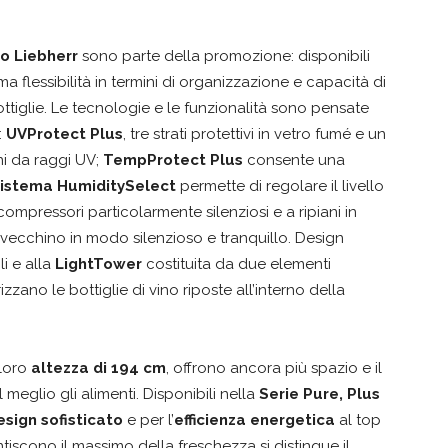
o Liebherr
sono parte della promozione: disponibili
a flessibilità in termini di organizzazione e capacità di
ttiglie. Le tecnologie e le funzionalità sono pensate
:
UVProtect Plus
, tre strati protettivi in vetro fumé e un
ni da raggi UV;
TempProtect Plus
consente una
sistema HumiditySelect
permette di regolare il livello
compressori particolarmente silenziosi e a ripiani in
invecchino in modo silenzioso e tranquillo. Design
li e alla
LightTower
costituita da due elementi
zzano le bottiglie di vino riposte all’interno della
loro
altezza di 194 cm
, offrono ancora più spazio e il
eglio gli alimenti. Disponibili nella
Serie Pure, Plus
esign sofisticato
e per l’
efficienza energetica
al top
tiscono il massimo della freschezza si distingue il