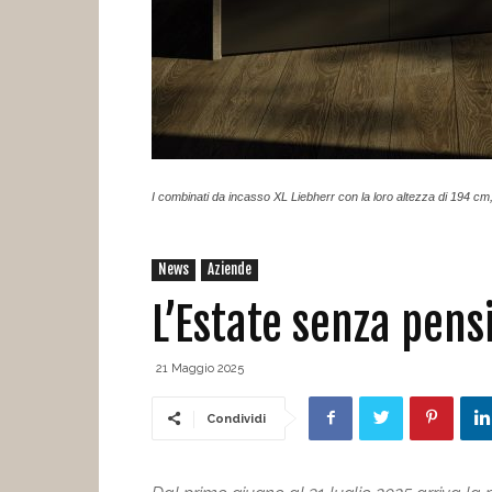
I combinati da incasso XL Liebherr con la loro altezza di 194 cm,
News
Aziende
L’Estate senza pens
21 Maggio 2025
Condividi