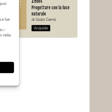
Zenit
o può
Progettare con la luce
naturale
 Le tue
di Giulio Camiz
Acquista
o i
o nella