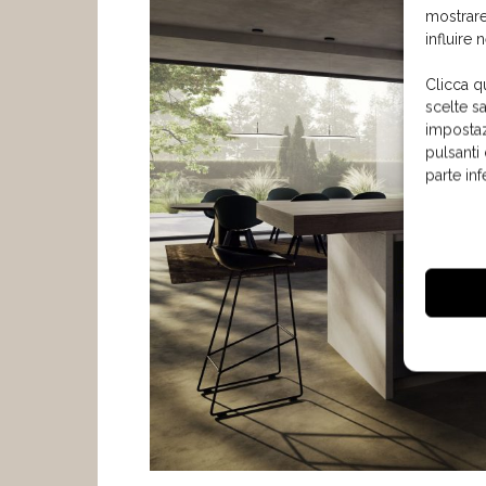
mostrare
influire 
Clicca q
scelte s
impostaz
pulsanti
parte in