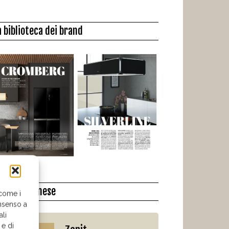
a biblioteca dei brand
l libro del mese
 come i
nsenso a
ali
 e di