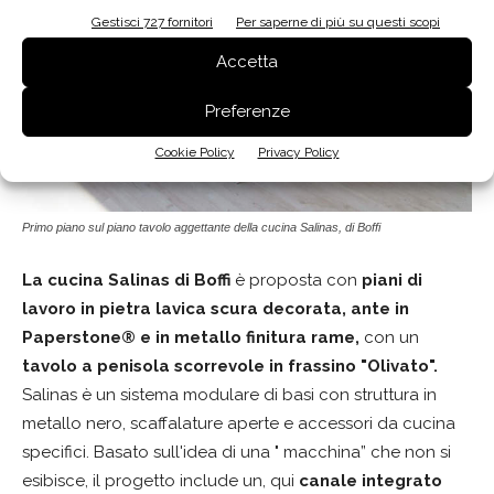
Gestisci 727 fornitori
Per saperne di più su questi scopi
Accetta
Preferenze
Cookie Policy
Privacy Policy
Primo piano sul piano tavolo aggettante della cucina Salinas, di Boffi
La cucina Salinas di Boffi
è
proposta con
piani di
lavoro in pietra lavica scura decorata, ante in
Paperstone® e in metallo finitura rame,
con un
tavolo a penisola scorrevole in frassino "Olivato".
Salinas è un sistema modulare di basi con struttura in
metallo nero, scaffalature aperte e accessori da cucina
specifici. Basato sull'idea di una " macchina” che non si
esibisce, il progetto include un, qui
canale integrato