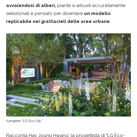
avvalendosi di alberi,
piante e arbusti accuratamente
selezionati e pensato per diventare
un modello
replicabile nei grattacieli delle aree urbane
.
Il progetto "LG Eco City"
Racconta Hay Joung Hwang, la progettista di "LG Eco-