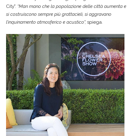
City".
“Man mano che la popolazione delle città aumenta e
si costruiscono sempre più grattacieli, si aggravano
l’inquinamento atmosferico e acustico",
spiega.