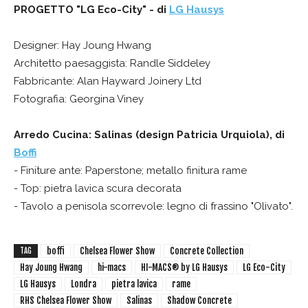
PROGETTO "LG Eco-City" - di
LG Hausys
Designer: Hay Joung Hwang
Architetto paesaggista: Randle Siddeley
Fabbricante: Alan Hayward Joinery Ltd
Fotografia: Georgina Viney
Arredo Cucina: Salinas (design Patricia Urquiola), di
Boffi
- Finiture ante: Paperstone; metallo finitura rame
- Top: pietra lavica scura decorata
- Tavolo a penisola scorrevole: legno di frassino "Olivato".
boffi
Chelsea Flower Show
Concrete Collection
TAG
Hay Joung Hwang
hi-macs
HI-MACS® by LG Hausys
LG Eco-City
LG Hausys
Londra
pietra lavica
rame
RHS Chelsea Flower Show
Salinas
Shadow Concrete