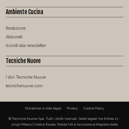
Ambiente Cucina
Redazione
Abbonati
Iscriviti alla newsletter
Tecniche Nuove
I libri Tecniche Nuove
tecnichenuove.com
Disclaimer e note legali
Privacy
Cookie Policy
© Tecniche Nuove Spa. Tutti i diritti riservati. Sede legale Via Eritrea 21 -
20157 Milano | Codice fiscale, Partita IVA e Iscrizione al Registro delle