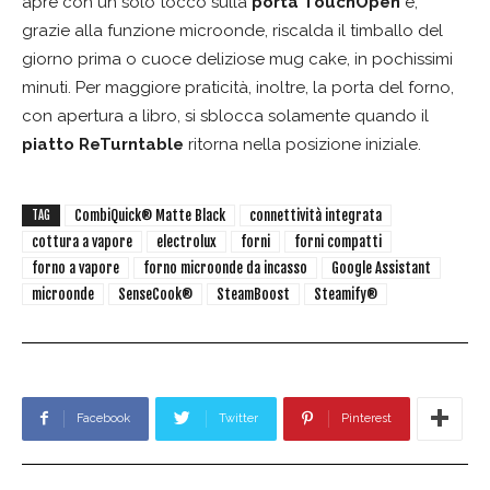
apre con un solo tocco sulla
porta TouchOpen
e,
grazie alla funzione microonde, riscalda il timballo del
giorno prima o cuoce deliziose mug cake, in pochissimi
minuti. Per maggiore praticità, inoltre, la porta del forno,
con apertura a libro, si sblocca solamente quando il
piatto ReTurntable
ritorna nella posizione iniziale.
CombiQuick® Matte Black
connettività integrata
TAG
cottura a vapore
electrolux
forni
forni compatti
forno a vapore
forno microonde da incasso
Google Assistant
microonde
SenseCook®
SteamBoost
Steamify®
Facebook
Twitter
Pinterest