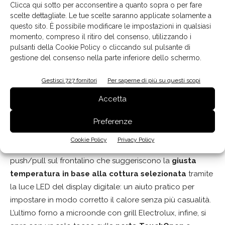
microonde, infatti, è possibile sfornare sempre piatti
Clicca qui sotto per acconsentire a quanto sopra o per fare
scelte dettagliate. Le tue scelte saranno applicate solamente a
deliziosi per la cena dell’ultimo minuto.
questo sito. È possibile modificare le impostazioni in qualsiasi
Dal display LCD dei due forni più evoluti - uno con la
momento, compreso il ritiro del consenso, utilizzando i
finitura lucida e uno con il vetro opaco -, si accede
pulsanti della Cookie Policy o cliccando sul pulsante di
facilmente ai diversi programmi e impostazioni: la
gestione del consenso nella parte inferiore dello schermo.
funzione di scongelamento
, consente di introdurre cibi
Gestisci 727 fornitori
Per saperne di più su questi scopi
direttamente dal congelatore, preservando sapore e
consistenza, fino alla cottura, le
28 preparazioni
Accetta
preimpostate
, invece, sono perfette per mettere alla
Preferenze
prova le proprie abilità, con la sicurezza di un ottimo
risultato.
Cookie Policy
Privacy Policy
Il terzo forno a microonde presenta due manopole
push/pull sul frontalino che suggeriscono la
giusta
temperatura in base alla cottura selezionata
tramite
la luce LED del display digitale: un aiuto pratico per
impostare in modo corretto il calore senza più casualità.
L’ultimo forno a microonde con grill Electrolux, infine, si