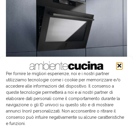
Il modello combinato a microonde CombiQuick Matte Black
Per fornire le migliori esperienze, noi e i nostri partner
utilizziamo tecnologie come i cookie per memorizzare e/o
I MICROONDE CON L'AGGIUNTA DEL GRILL
accedere alle informazioni del dispositivo. Il consenso a
Oltre ai forni compatti
Electrolux
ha sviluppato anche
queste tecnologie permetterà a noi e ai nostri partner di
quattro modelli a microonde con grill.
Semplice da
elaborare dati personali come il comportamento durante la
utilizzare e dotato di
17 funzioni cottura, il forno a
navigazione o gli ID univoci su questo sito e di mostrare
annunci (non) personalizzati. Non acconsentire o ritirare il
®
microonde CombiQuick
garantisce risultati perfetti
consenso può influire negativamente su alcune caratteristiche
in tempi più rapidi rispetto a un modello standard
:
e funzioni.
combinando la cottura tradizionale con il grill e il