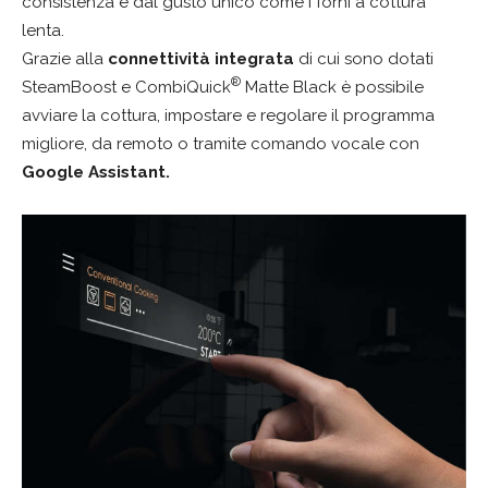
consistenza e dal gusto unico come i forni a cottura
lenta.
Grazie alla
connettività integrata
di cui sono dotati
®
SteamBoost e CombiQuick
Matte Black è possibile
avviare la cottura, impostare e regolare il programma
migliore, da remoto o tramite comando vocale con
Google Assistant.