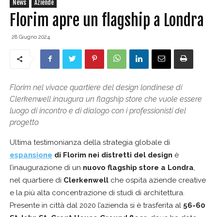
News
Aziende
Florim apre un flagship a Londra
28 Giugno 2024
Florim nel vivace quartiere del design londinese di
Clerkenwell inaugura un flagship store che vuole essere
luogo di incontro e di dialogo con i professionisti del
progetto
Ultima testimonianza della strategia globale di
espansione
di Florim nei distretti del design
è
l’inaugurazione di un
nuovo flagship store a Londra
,
nel quartiere di
Clerkenwel
l
che ospita aziende creative
e la più alta concentrazione di studi di architettura.
Presente in città dal 2020 l’azienda si è trasferita al
56-60