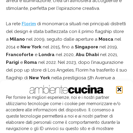
arredi e illuminazione, crea un'atmosfera accogliente e
stimolante, perfetta per l'ispirazione creativa.
La rete
Florim
di monomarca situati nei principali distretti
del design è stata battezzata con il primo flagship store
a
Milano
nel 2009, seguito dalle aperture a
Mosca
nel
2014 e
New York
nel 2015, fino a
Singapore
nel 2019,
Francoforte
e
Londra
nel 2020,
Abu Dhabi
nel 2021,
Parigi
e
Roma
nel 2022. Nel 2023, dopo l’inaugurazione
del pop up store di Los Angeles, Florim ha trasferito il suo
flagship di
New York
nella prestigiosa 5th Avenue a
Manhattan. Nel 2024 lo showroom di Milano ha
presentato un
restyling completo
durante la Design
Per fornire le migliori esperienze, noi e i nostri partner
Week ed è attesa l’apertura di un nuovo spazio a
Roma
.
utilizziamo tecnologie come i cookie per memorizzare e/o
accedere alle informazioni del dispositivo. Il consenso a
queste tecnologie permetterà a noi e ai nostri partner di
Architetti
Clerkenwell
design
distretti design
TAG
elaborare dati personali come il comportamento durante la
flagship
Florim
Londra
progettazione
rete monomarca
navigazione o gli ID univoci su questo sito e di mostrare