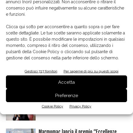
annunci (non) personalizzati. Non acconsentire o ritirare il
consenso può influire negativamente su alcune caratteristiche
e funzioni.
Clicca qui sotto per acconsentire a quanto sopra o per fare
Facebook
Twitter
Pinterest
scelte dettagliate. Le tue scelte saranno applicate solamente a
questo sito. È possibile modificare le impostazioni in qualsiasi
momento, compreso il ritiro del consenso, utilizzando i
pulsanti della Cookie Policy o cliccando sul pulsante di
gestione del consenso nella parte inferiore dello schermo.
Articoli correlati
Dello stesso autore
Gestisci 727 fornitori
Per saperne di più su questi scopi
Colombini Group firma per l’acquisizione del
70% di Snaidero Group
Accetta
Preferenze
Carlo Ratti, al di là dei confini
Cookie Policy
Privacy Policy
Marmomac lancia il premio “Eccellenze