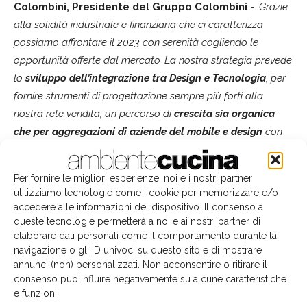
Colombini, Presidente del Gruppo Colombini
-.
Grazie
alla solidità industriale e finanziaria che ci caratterizza
possiamo affrontare il 2023 con serenità cogliendo le
opportunità offerte dal mercato. La nostra strategia prevede
lo
sviluppo dell’integrazione tra Design e Tecnologia
, per
fornire strumenti di progettazione sempre più forti alla
nostra rete vendita, un percorso di
crescita sia organica
che per aggregazioni di aziende del mobile e design
con
cui realizzare importanti sinergie. Vogliamo diventare un vero
e proprio polo a matrice familiare nel settore dell’arredo,
Per fornire le migliori esperienze, noi e i nostri partner
l’unico in Italia, sia in termini dimensionali che di ampiezza
utilizziamo tecnologie come i cookie per memorizzare e/o
dell’offerta, creando un’eccellenza nel nostro territorio
”.
accedere alle informazioni del dispositivo. Il consenso a
queste tecnologie permetterà a noi e ai nostri partner di
elaborare dati personali come il comportamento durante la
navigazione o gli ID univoci su questo sito e di mostrare
annunci (non) personalizzati. Non acconsentire o ritirare il
consenso può influire negativamente su alcune caratteristiche
e funzioni.