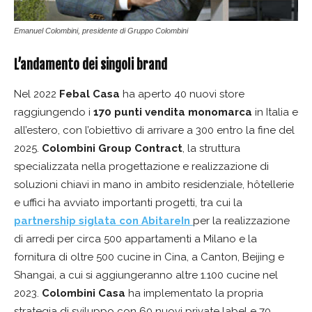
Emanuel Colombini, presidente di Gruppo Colombini
L’andamento dei singoli brand
Nel 2022
Febal Casa
ha aperto 40 nuovi store
raggiungendo i
170 punti vendita monomarca
in Italia e
all’estero, con l’obiettivo di arrivare a 300 entro la fine del
2025.
Colombini Group Contract
, la struttura
specializzata nella progettazione e realizzazione di
soluzioni chiavi in mano in ambito residenziale, hôtellerie
e uffici ha avviato importanti progetti, tra cui la
partnership siglata con AbitareIn
per la realizzazione
di arredi per circa 500 appartamenti a Milano e la
fornitura di oltre 500 cucine in Cina, a Canton, Beijing e
Shangai, a cui si aggiungeranno altre 1.100 cucine nel
2023.
Colombini Casa
ha implementato la propria
strategia di sviluppo con 60 nuovi private label e 70