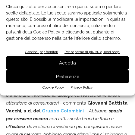
Clicca qui sotto per acconsentire a quanto sopra o per fare
scelte dettagliate. Le tue scelte saranno applicate solamente a
questo sito. È possibile modificare le impostazioni in qualsiasi
momento, compreso il ritiro del consenso, utilizzando i
pulsanti della Cookie Policy o cliccando sul pulsante di
gestione del consenso nella parte inferiore dello schermo.
Gestisci 727 fornitori
Per saperne di più su questi scopi
Giovanni Battista Vacchi, Amministratore Delegato di Gruppo Colombini
Accetta
Nuove quote di mercato all’estero
Preferenze
“
Il 2022 è stato un anno di grandi soddisfazioni e traguardi
raggiunti grazie a scelte strategiche che hanno messo in
Cookie Policy
Privacy Policy
primo piano innovazione, dialogo con la rete di vendita e
attenzione ai consumatori
- commenta
Giovanni Battista
Vacchi,
a.d.
del
Gruppo Colombini
-.
Abbiamo
spazio
per crescere ancora
con tutti i nostri brand in Italia e
all’
estero
, dove stiamo investendo per conquistare nuove
quote di mercato. Abbiamo grandi stimoli che ci spingono a