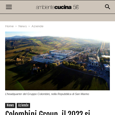
Home
News
Aziende
L’headquarter del Gruppo Colombini, nella Repubblica di San Marino
News
Aziende
Colombini Group, il 2022 si