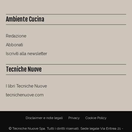
Ambiente Cucina
Redazione
Abbonati
Iscriviti alla newsletter
Tecniche Nuove
I libri Tecniche Nuove
tecnichenuove.com
Disclaimer e note legali
Privacy
Cookie Policy
© Tecniche Nuove Spa. Tutti i diritti riservati. Sede legale Via Eritrea 21 -