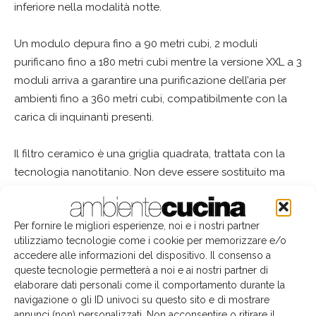
inferiore nella modalità notte.
Un modulo depura fino a 90 metri cubi, 2 moduli
purificano fino a 180 metri cubi mentre la versione XXL a 3
moduli arriva a garantire una purificazione dell’aria per
ambienti fino a 360 metri cubi, compatibilmente con la
carica di inquinanti presenti.
Il filtro ceramico è una griglia quadrata, trattata con la
tecnologia nanotitanio. Non deve essere sostituito ma
può essere lavato a mano o in lavastoviglie. Non
necessita ricambi come i purificatori d’aria a filtri Hepa, a
Per fornire le migliori esperienze, noi e i nostri partner
carboni attivi, a lampade UV o sistemi di ionizzazione.
utilizziamo tecnologie come i cookie per memorizzare e/o
Questi filtri una volta esauriti possono diventare un
accedere alle informazioni del dispositivo. Il consenso a
ricettacolo per la proliferazione microbica.
queste tecnologie permetterà a noi e ai nostri partner di
elaborare dati personali come il comportamento durante la
navigazione o gli ID univoci su questo sito e di mostrare
"Brid non assorbe ma distrugge i microorganismi, di
annunci (non) personalizzati. Non acconsentire o ritirare il