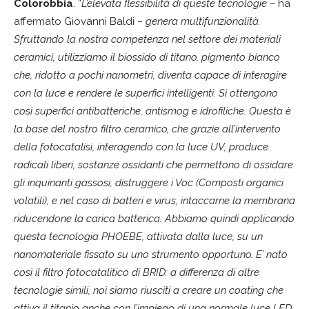
Colorobbia
. “
L’elevata flessibilità di queste tecnologie –
ha
affermato Giovanni Baldi
– genera multifunzionalità.
Sfruttando la nostra competenza nel settore dei materiali
ceramici, utilizziamo il biossido di titano, pigmento bianco
che, ridotto a pochi nanometri, diventa capace di interagire
con la luce e rendere le superfici intelligenti. Si ottengono
così superfici antibatteriche, antismog e idrofiliche. Questa è
la base del nostro filtro ceramico, che grazie all’intervento
della fotocatalisi, interagendo con la luce UV, produce
radicali liberi, sostanze ossidanti che permettono di ossidare
gli inquinanti gassosi, distruggere i Voc (Composti organici
volatili), e nel caso di batteri e virus, intaccarne la membrana
riducendone la carica batterica. Abbiamo quindi applicando
questa tecnologia PHOEBE, attivata dalla luce, su un
nanomateriale fissato su uno strumento opportuno. E’ nato
così il filtro fotocatalitico di BRID: a differenza di altre
tecnologie simili, noi siamo riusciti a creare un coating che
attiva il titanio anche con l’impiego di una normale luce LED,