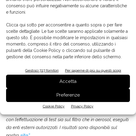
dimensione fino a tre micron
” ha concluso
Laura Niccolai,
consenso può influire negativamente su alcune caratteristiche
Direzione Colorobbia Consulting, che ha spiegato il suo
e funzioni.
funzionamento.
“
Interamente prodotto in Italia, Brid è un
oggetto modulare declinabile in 3 versioni, il modello base
Clicca qui sotto per acconsentire a quanto sopra o per fare
scelte dettagliate. Le tue scelte saranno applicate solamente a
con un modulo con un filtro e le luci led che attivano la
questo sito. È possibile modificare le impostazioni in qualsiasi
fotocatalisi; una versione XL con 2 moduli e una versione
momento, compreso il ritiro del consenso, utilizzando i
XXL con tre moduli. Le dimensioni sono funzionali allo
pulsanti della Cookie Policy o cliccando sul pulsante di
spazio da depurare. Lo sviluppo della sua tecnologia è
gestione del consenso nella parte inferiore dello schermo.
frutto di dieci anni di ricerche compiute da Colorobbia sulla
Gestisci 727 fornitori
Per saperne di più su questi scopi
fotocatalisi. Inizialmente concepito per depurare l’aria dai
composti organici volatili, si sono poi riscontrati i benefici
Accetta
effetti anche sulla carica microbica, come muffe e batteri,
Preferenze
fino alla sfida più attuale. Abbiamo deciso infatti di testare il
suo comportamento in presenza di Betacoronavirus e il
Cookie Policy
Privacy Policy
risultato è stato entusiasmante. Abbiamo quindi proceduto
con l’effettuazione di test sia sul filtro che in aerosol, eseguiti
da enti esterni autorizzati. I risultati sono disponibili sul
nostro
sito
"