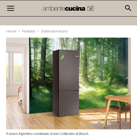
Home
Prodotto
Elettrodomestici
Il nuovo frigorifero combinato Green Collection di Bosch