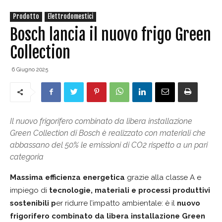
Prodotto
Elettrodomestici
Bosch lancia il nuovo frigo Green
Collection
6 Giugno 2025
Il nuovo frigorifero combinato da libera installazione
Green Collection di Bosch è realizzato con materiali che
abbassano del 50% le emissioni di CO2 rispetto a un pari
categoria
Massima efficienza energetica
grazie alla classe A e
impiego di
tecnologie, materiali e processi produttivi
sostenibili p
er ridurre l’impatto ambientale: è il
nuovo
frigorifero combinato da libera installazione Green