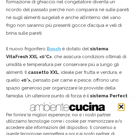
formazione di ghiaccio nel congelatore diventa un
ricordo del passato perché non comparirà né sulle pareti
né sugli alimenti surgelati e anche all’interno del vano
frigo non saranno più presenti gocce d’acqua e veli di
brina sulle pareti.
Il nuovo frigorifero
Bosch
è dotato del
sistema
VitaFresh XXL <0°C>
, che assicura condizioni ottimali di
umidità e temperatura per conservare più a lungo gli
alimenti. Il
cassetto XXL
, ideale per frutta e verdura, e
quello
<0°>,
pensato per carne e pesce, offrono uno
spazio generoso per organizzare le provviste della
famiglia. Un ulteriore punto di forza è il
sistema Perfect
Fit
, che permette di posizionare il frigorifero direttamente
a ridosso di pareti e mobili. Inoltre, con la porta aperta a
Per fornire le migliori esperienze, noi e i nostri partner
90°, l’estrazione e la pulizia dei cassetti risultano semplici
utilizziamo tecnologie come i cookie per memorizzare e/o
e senza difficoltà.
accedere alle informazioni del dispositivo. Il consenso a
queste tecnologie permetterà a noi e ai nostri partner di