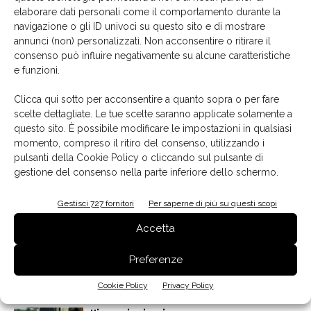
elaborare dati personali come il comportamento durante la
navigazione o gli ID univoci su questo sito e di mostrare
Bosch
cassetto XXL
frigorifero combinato
TAG
annunci (non) personalizzati. Non acconsentire o ritirare il
Green Collection
materiali riciclabili
sistema Perfect Fit
consenso può influire negativamente su alcune caratteristiche
sistema VitaFresh XXL <0°C>
tecnologia Total No Frost
e funzioni.
Clicca qui sotto per acconsentire a quanto sopra o per fare
scelte dettagliate. Le tue scelte saranno applicate solamente a
questo sito. È possibile modificare le impostazioni in qualsiasi
Facebook
Twitter
Pinterest
momento, compreso il ritiro del consenso, utilizzando i
pulsanti della Cookie Policy o cliccando sul pulsante di
gestione del consenso nella parte inferiore dello schermo.
Gestisci 727 fornitori
Per saperne di più su questi scopi
Articoli correlati
Dello stesso autore
Accetta
Nobili, l’acqua si muove con intelligenza
Preferenze
Cookie Policy
Privacy Policy