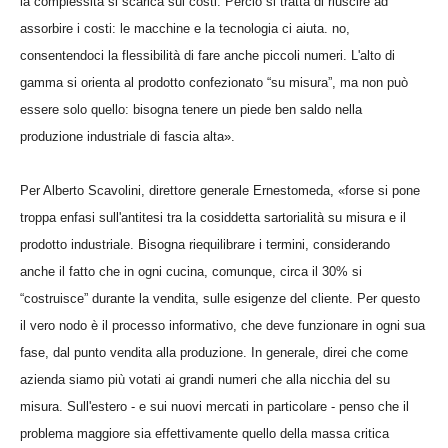
la complessità si scarica sui costi. Perciò si tratta di riuscire ad
assorbire i costi: le macchine e la tecnologia ci aiuta. no,
consentendoci la flessibilità di fare anche piccoli numeri. L'alto di
gamma si orienta al prodotto confezionato “su misura”, ma non può
essere solo quello: bisogna tenere un piede ben saldo nella
produzione industriale di fascia alta».
Per Alberto Scavolini, direttore generale Ernestomeda, «forse si pone
troppa enfasi sull'antitesi tra la cosiddetta sartorialità su misura e il
prodotto industriale. Bisogna riequilibrare i termini, considerando
anche il fatto che in ogni cucina, comunque, circa il 30% si
“costruisce” durante la vendita, sulle esigenze del cliente. Per questo
il vero nodo è il processo informativo, che deve funzionare in ogni sua
fase, dal punto vendita alla produzione. In generale, direi che come
azienda siamo più votati ai grandi numeri che alla nicchia del su
misura. Sull'estero - e sui nuovi mercati in particolare - penso che il
problema maggiore sia effettivamente quello della massa critica