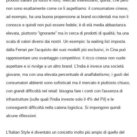
prodotti italiani (di lusso e non). Mercati interessanti, quindi, che però
non sono esattamente come ce li aspettiamo: il consumatore cinese,
ad esempio, ha una buona propensione ai brand occidentali ma non li
conosce e quindi non può essere fedele; è di età media abbastanza
elevata, piuttosto “ignorante” ma in cerca di prodotti di qualità; ha una
scala di valori diversi dai nostri. Un esempio: la waiting list imposta
dalla Ferrari per l'acquisto dei suoi modelli più esclusivi, in Cina può
rappresentare uno svantaggio competitivo: il ricco cinese non vuole
aspettare e si rivolge a un altro brand. L'India è invece una società
giovane, ma con una elevata percentuale di analfabetismo; i gusti dei
consumatori abbienti sono sofisticati ma il mercato è piuttosto chiuso,
con grandi difficoltà nel retail: bisogna fare i conti con l'assenza di
infrastrutture (sulle quali l'India investe solo il 4% del Pil) e le
conseguenti difficoltà nella catena logistica. Si impongono quindi
alcune riflessioni.
L'Italian Style è diventato un concetto molto più ampio di quello del