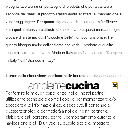
bisogna lavorare su un portafoglio di prodotti, che potrà variare a
seconda dei paesi. Il prodotto stesso dovrà adattarsi al mercato che si
vuole raggiungere. Per quanto riguarda la distribuzione, più efficace
sarà quella intensiva piuttosto che selettiva: su questi mercati meglio
giocare di sistema; qui il “piccolo è bello” non può funzionare. Per
questo bisogna uscire dall'assioma che vede il prodotto di qualità
legato alla piccola scala: al Made in Italy si può affiancare il “Designed
in Italy “ o il “Branded in Italy”.
Il tema della dimensione, declinato sulle imprese e sulla conseguente
portata degli interventi in termini di produzione, distribuzione,
comunicazione e finanza è stato ripreso subito dai rappresentanti delle
Per fornire le migliori esperienze, noi e i nostri partner
utilizziamo tecnologie come i cookie per memorizzare e/o
aziende presenti all'ACUDay.
accedere alle informazioni del dispositivo. Il consenso a
Insieme a un'altra sfida che il comparto cucina - almeno nella sua
queste tecnologie permetterà a noi e ai nostri partner di
fascia più alta - sta fronteggiando: quella di coniugare la produzione
elaborare dati personali come il comportamento durante la
industriale con la richiesta di un prodotto talmente personalizzato da
navigazione o gli ID univoci su questo sito e di mostrare