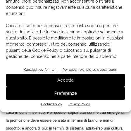
annunci (non) personalizzati. Non acconsentire o ritirare il
risultare “sartoriale”.
consenso può influire negativamente su alcune caratteristiche
«Chi, come me, rappresenta una multinazionale come Electrolux, non
e funzioni.
può che essere d'accordo sul concetto di 'grande è bello' - afferma
Clicca qui sotto per acconsentire a quanto sopra o per fare
Graziano Lazzarotto, direttore commerciale built-in di Electrolux Italia
scelte dettagliate. Le tue scelte saranno applicate solamente a
e vicepresidente ADI. - Tuttavia, nei rapporti con i nostri partner italiani
questo sito. È possibile modificare le impostazioni in qualsiasi
dobbiamo cercare di guardare le cose anche dal loro punto di vista. Si
momento, compreso il ritiro del consenso, utilizzando i
assiste, a livello mondiale, a un processo di concentrazione che crea
pulsanti della Cookie Policy o cliccando sul pulsante di
gestione del consenso nella parte inferiore dello schermo.
gruppi di grandissime dimensioni.
Ma esiste anche un'altra tendenza, legata alla veicolazione
Gestisci 727 fornitori
Per saperne di più su questi scopi
dell'eccellenza, che si colloca in quella che definirei una “nicchia
Accetta
globale dell'eccellenza”: prodotti e brand che i consumatori stessi
sono disposti ad andare a ricercare. Teniamo presente che la cucina,
Preferenze
prodotto complesso e dalla vita media di 25 anni, è fatto da più
Cookie Policy
Privacy Policy
componenti ed è sempre da personalizzare, in base all'ambiente della
casa in cui si inserisce. Per questo, soprattutto sui mercati emergenti,
la promozione deve essere pensata in termini di brand, e non di
prodotto; e ancora di più: in termini di sistema, attraverso una cultura