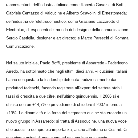
rappresentanti dell'industria italiana come Roberto Gavazzi di Boffi,
Gabriele Centazzo di Valcucine e Alberto Scavolini di Ernestomeda;
dell'industria dell'elettrodomestico, come Graziano Lazzarotto di
Electrolux; di esponenti del mondo del design e della comunicazione:
Sergio Castiglia, designer e art director, e Marco Pareschi di Komma
Comunicazione.
Nel saluto iniziale, Paolo Boffi, presidente di Assarredo - Federlegno
Arredo, ha sottolineato che negli ultimi dieci anni, «i cucinieri italiani
hanno conquistato la leadership detenuta tradizionalmente dai
produttori tedeschi, facendo registrare all'export del settore stabili
tassi di crescita a due cifre, nell'ultimo quinquennio. Il 2006 si è
chiuso con un +14,7% e prevediamo di chiudere il 2007 intorno al
+19%. La dinamicità e la forza del segmento cucine sta creando un
nuovo gruppo in Assarredo: si tratta di Assocucine, una nuova voce
che acquisirà sempre più importanza, anche all'interno di Cosmit. Ci
auguriamo quindi di continuare ad accumulare successi».