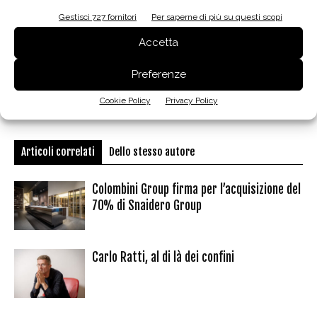
Gestisci 727 fornitori
Per saperne di più su questi scopi
Accetta
Preferenze
Facebook
Twitter
Pinterest
Cookie Policy
Privacy Policy
Articoli correlati
Dello stesso autore
Colombini Group firma per l’acquisizione del
70% di Snaidero Group
Carlo Ratti, al di là dei confini