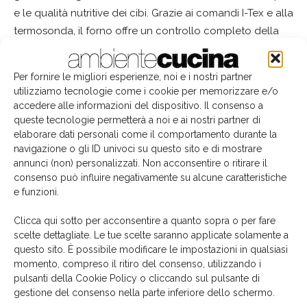
e le qualità nutritive dei cibi. Grazie ai comandi I-Tex e alla
termosonda, il forno offre un controllo completo della
cottura.
Per fornire le migliori esperienze, noi e i nostri partner
L'altro elettrodomestico AEG è
il piano a induzione
utilizziamo tecnologie come i cookie per memorizzare e/o
SenseCook Fry
, capace di rendere l’esperienza ai
accedere alle informazioni del dispositivo. Il consenso a
fornelli semplice e appagante: la sua avanzata
queste tecnologie permetterà a noi e ai nostri partner di
elaborare dati personali come il comportamento durante la
tecnologia
riconosce in maniera automatica la
navigazione o gli ID univoci su questo sito e di mostrare
pentola
, suggerisce quando iniziare la cottura e imposta
annunci (non) personalizzati. Non acconsentire o ritirare il
la temperatura ottimale per ogni varietà di alimento,
consenso può influire negativamente su alcune caratteristiche
monitorando la preparazione passo dopo passo.
e funzioni.
Clicca qui sotto per acconsentire a quanto sopra o per fare
scelte dettagliate. Le tue scelte saranno applicate solamente a
questo sito. È possibile modificare le impostazioni in qualsiasi
momento, compreso il ritiro del consenso, utilizzando i
Accendi la tua idea
AEG
cosentino
dekton
TAG
pulsanti della Cookie Policy o cliccando sul pulsante di
electrolux
General Manager Cluster Italia Electrolux
gestione del consenso nella parte inferiore dello schermo.
Manuela Soffientini
Riva 1920
sensecook fry
SteamPro