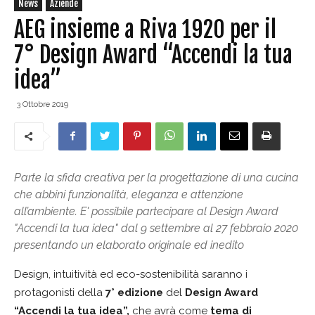
News
Aziende
AEG insieme a Riva 1920 per il
7° Design Award “Accendi la tua
idea”
3 Ottobre 2019
Parte la sfida creativa per la progettazione di una cucina
che abbini funzionalità, eleganza e attenzione
all’ambiente. E' possibile partecipare al Design Award
"Accendi la tua idea" dal 9 settembre al 27 febbraio 2020
presentando un elaborato originale ed inedito
Design, intuitività ed eco-sostenibilità saranno i
protagonisti della
7° edizione
del
Design Award
“Accendi la tua idea”,
che avrà come
tema di