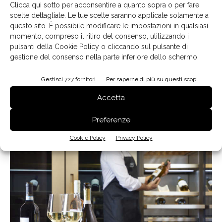
Clicca qui sotto per acconsentire a quanto sopra o per fare
Signature Kitchen Suite offre una
straordinaria wine
scelte dettagliate. Le tue scelte saranno applicate solamente a
experience
nello
showroom SKS di Milano
. Insieme al
questo sito. È possibile modificare le impostazioni in qualsiasi
sommelier SKS si possono
scoprire e imparare a
momento, compreso il ritiro del consenso, utilizzando i
riconoscere le caratteristiche identitarie dei vitigni
,
pulsanti della Cookie Policy o cliccando sul pulsante di
le loro peculiarità, le regioni in cui crescono e danno il
gestione del consenso nella parte inferiore dello schermo.
meglio di sé, i profumi e le caratteristiche
Gestisci 727 fornitori
Per saperne di più su questi scopi
organolettiche.
I corsi sono aperti a tutti
(con un costo
di 80 euro), si svolgono il venerdì ogni due settimane,
Accetta
dalle 18 alle 20, nella Food Academy dello showroom di
Preferenze
Signature Kitchen Suite di Milano.
Cookie Policy
Privacy Policy