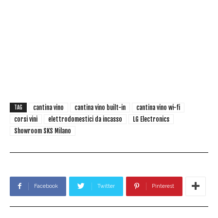
cantina vino
cantina vino built-in
cantina vino wi-fi
TAG
corsi vini
elettrodomestici da incasso
LG Electronics
Showroom SKS Milano
Facebook
Twitter
Pinterest