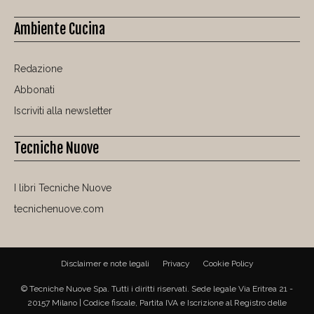
Ambiente Cucina
Redazione
Abbonati
Iscriviti alla newsletter
Tecniche Nuove
I libri Tecniche Nuove
tecnichenuove.com
Disclaimer e note legali
Privacy
Cookie Policy
© Tecniche Nuove Spa. Tutti i diritti riservati. Sede legale Via Eritrea 21 -
20157 Milano | Codice fiscale, Partita IVA e Iscrizione al Registro delle