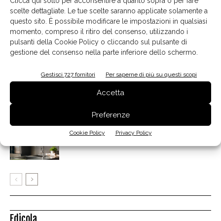
Clicca qui sotto per acconsentire a quanto sopra o per fare
Articoli correlati
Dello stesso autore
scelte dettagliate. Le tue scelte saranno applicate solamente a
questo sito. È possibile modificare le impostazioni in qualsiasi
momento, compreso il ritiro del consenso, utilizzando i
Notre Dame di Margraf, elegante e di
pulsanti della Cookie Policy o cliccando sul pulsante di
carattere
gestione del consenso nella parte inferiore dello schermo.
Gestisci 727 fornitori
Per saperne di più su questi scopi
Marazzi presenta l’effetto cemento
Accetta
Preferenze
Nobili, l’acqua si muove con intelligenza
Cookie Policy
Privacy Policy
Edicola