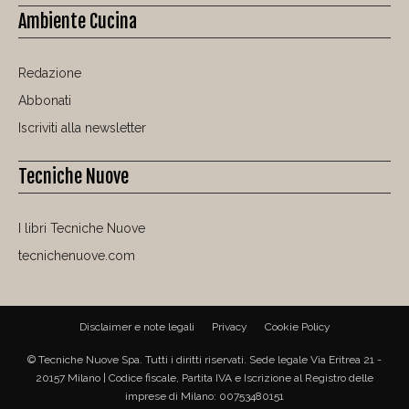
Ambiente Cucina
Redazione
Abbonati
Iscriviti alla newsletter
Tecniche Nuove
I libri Tecniche Nuove
tecnichenuove.com
Disclaimer e note legali
Privacy
Cookie Policy
© Tecniche Nuove Spa. Tutti i diritti riservati. Sede legale Via Eritrea 21 -
20157 Milano | Codice fiscale, Partita IVA e Iscrizione al Registro delle
imprese di Milano: 00753480151