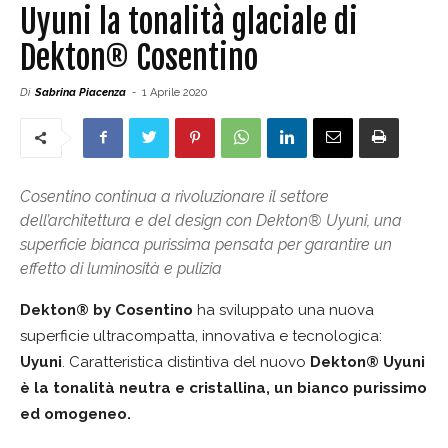
Uyuni la tonalità glaciale di
Dekton® Cosentino
Di
Sabrina Piacenza
-
1 Aprile 2020
Cosentino continua a rivoluzionare il settore
dell’architettura e del design con Dekton® Uyuni, una
superficie bianca purissima pensata per garantire un
effetto di luminosità e pulizia
Dekt
on® by Cosentino
ha sviluppato una nuova
superficie ultracompatta, innovativa e tecnologica:
Uyuni
. Caratteristica distintiva del nuovo
Dekton® Uyuni
è la tonalità neutra e cristallina, un bianco purissimo
ed omogeneo.