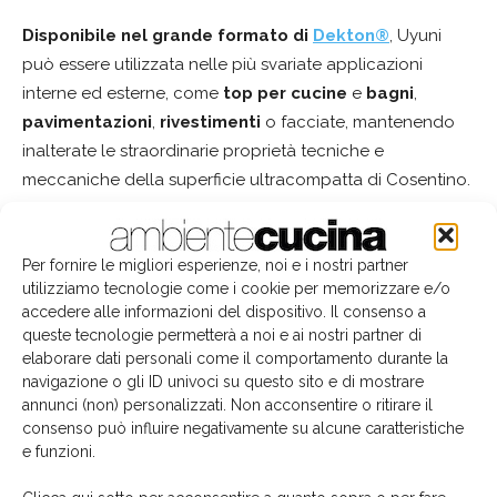
Disponibile nel grande formato di
Dekton®
, Uyuni
può essere utilizzata nelle più svariate applicazioni
interne ed esterne, come
top per cucine
e
bagni
,
pavimentazioni
,
rivestimenti
o facciate, mantenendo
inalterate le straordinarie proprietà tecniche e
meccaniche della superficie ultracompatta di Cosentino.
Chromica di Dekton®
cosentino
dekton
TAG
Per fornire le migliori esperienze, noi e i nostri partner
superficie ultracompatta
The Collection 2020
Uyuni
utilizziamo tecnologie come i cookie per memorizzare e/o
accedere alle informazioni del dispositivo. Il consenso a
queste tecnologie permetterà a noi e ai nostri partner di
elaborare dati personali come il comportamento durante la
navigazione o gli ID univoci su questo sito e di mostrare
annunci (non) personalizzati. Non acconsentire o ritirare il
Facebook
Twitter
Pinterest
consenso può influire negativamente su alcune caratteristiche
e funzioni.