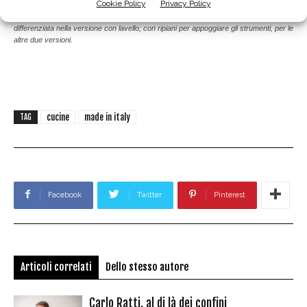
Cookie Policy
Privacy Policy
Il vano nascosto che può essere configurato con due contenitori per la raccolta
differenziata nella versione con lavello; con ripiani per appoggiare gli strumenti, per le
altre due versioni.
cucine
made in italy
TAG
Facebook
Twitter
Pinterest
Articoli correlati
Dello stesso autore
Carlo Ratti, al di là dei confini