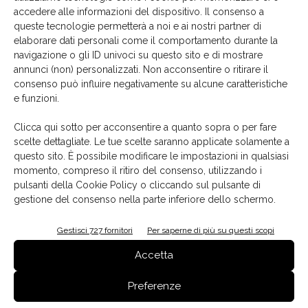
accedere alle informazioni del dispositivo. Il consenso a
queste tecnologie permetterà a noi e ai nostri partner di
Il più semplice dei tre allestimento è dotato da un
piano
elaborare dati personali come il comportamento durante la
lavoro in acciaio nero
, di quattro
rotelle nascoste
per
navigazione o gli ID univoci su questo sito e di mostrare
gli spostamenti all'interno dell'ambiente e, come per le
annunci (non) personalizzati. Non acconsentire o ritirare il
altre proposte, di un vano con ripiani per riporre gli
consenso può influire negativamente su alcune caratteristiche
e funzioni.
attrezzi e i cibi.
Clicca qui sotto per acconsentire a quanto sopra o per fare
scelte dettagliate. Le tue scelte saranno applicate solamente a
questo sito. È possibile modificare le impostazioni in qualsiasi
momento, compreso il ritiro del consenso, utilizzando i
pulsanti della Cookie Policy o cliccando sul pulsante di
gestione del consenso nella parte inferiore dello schermo.
Gestisci 727 fornitori
Per saperne di più su questi scopi
Accetta
Preferenze