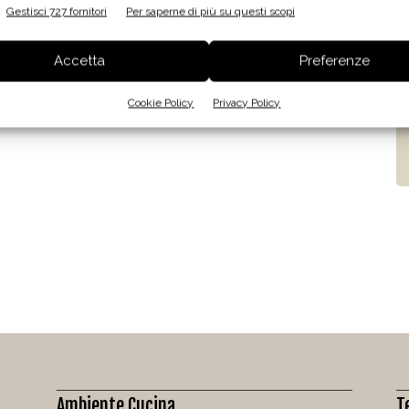
Gestisci 727 fornitori
Per saperne di più su questi scopi
Accetta
Preferenze
Cookie Policy
Privacy Policy
Ambiente Cucina
T