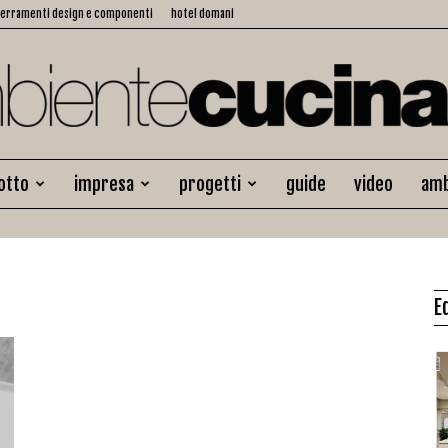
serramenti design e componenti
hotel domani
otto
impresa
progetti
guide
video
amb
Ambiente
E
Cucina