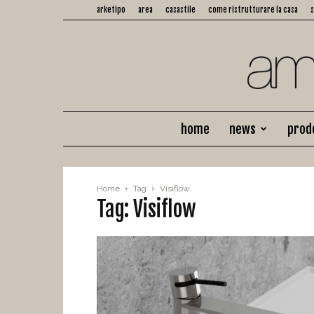
arketipo
area
casastile
come ristrutturare la casa
home
news
prod
Home
Tag
Visiflow
Tag: Visiflow