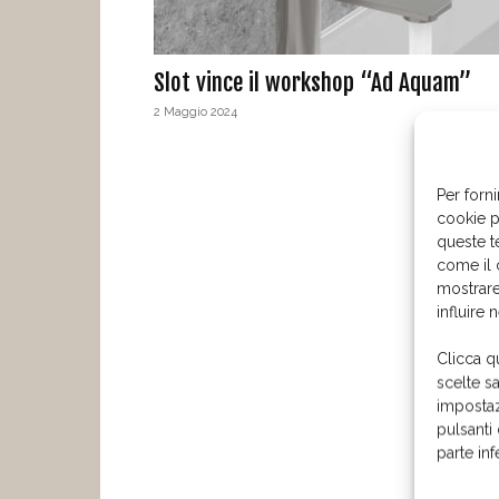
Slot vince il workshop “Ad Aquam”
2 Maggio 2024
Per forni
cookie p
queste t
come il 
mostrare
influire 
Clicca q
scelte s
impostaz
pulsanti
parte in