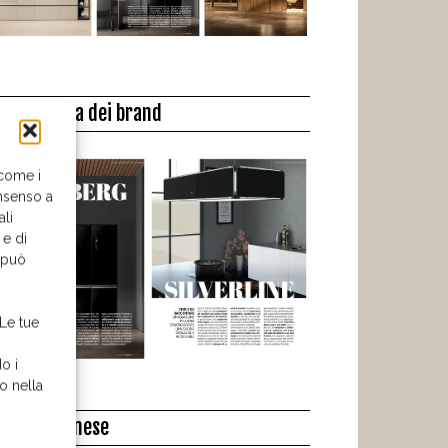
a biblioteca dei brand
 come i
nsenso a
ali
 e di
o può
 Le tue
o i
o nella
l libro del mese