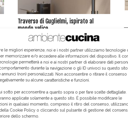
Traverso di Guglielmi, ispirato al
mondo velico
L
10 Settembre 2024
re le migliori esperienze, noi e i nostri partner utilizziamo tecnologie
er memorizzare e/o accedere alle informazioni del dispositivo. Il co
ecnologie permetterà a noi e ai nostri partner di elaborare dati person
comportamento durante la navigazione o gli ID univoci su questo sito
 annunci (non) personalizzati. Non acconsentire o ritirare il consens
negativamente su alcune caratteristiche e funzioni.
ui sotto per acconsentire a quanto sopra o per fare scelte dettagliate.
aranno applicate solamente a questo sito. È possibile modificare le
ioni in qualsiasi momento, compreso il ritiro del consenso, utilizzand
 della Cookie Policy o cliccando sul pulsante di gestione del consens
feriore dello schermo.
I