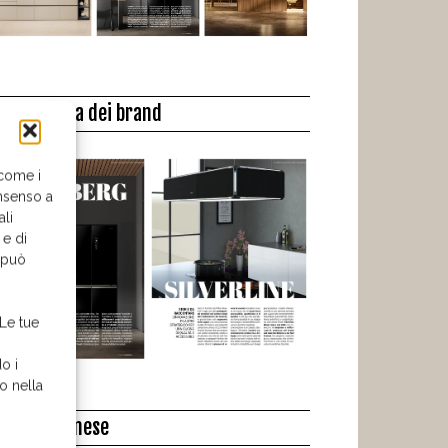
a biblioteca dei brand
 come i
nsenso a
ali
 e di
o può
 Le tue
o i
o nella
l libro del mese