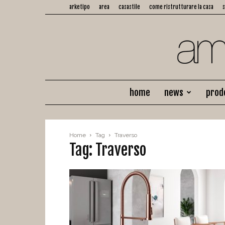
arketipo
area
casastile
come ristrutturare la casa
home
news
prod
Home
Tag
Traverso
Tag: Traverso