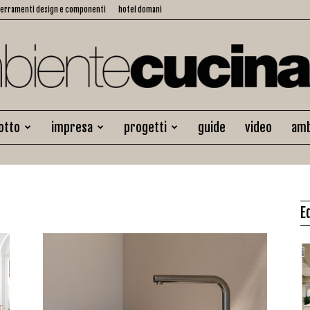
serramenti design e componenti
hotel domani
otto
impresa
progetti
guide
video
amb
Ambiente
E
Cucina