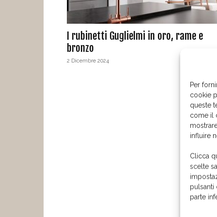
I rubinetti Guglielmi in oro, rame e
bronzo
2 Dicembre 2024
Per forni
cookie p
queste t
come il 
mostrare
influire 
Clicca q
scelte s
impostaz
pulsanti
parte in