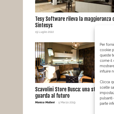
Tesy Software rileva la maggioranza 
Sintesys
19 Luglio 2022
Per forni
cookie p
queste t
come il 
mostrare
influire 
Clicca q
scelte s
Scavolini Store Busca: una storia che
impostaz
guarda al futuro
pulsanti
Monica Molteni
-
5 Marzo 2019
parte in