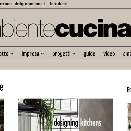
serramenti design e componenti
hotel domani
otto
impresa
progetti
guide
video
amb
Ambiente
ne
E
Cucina