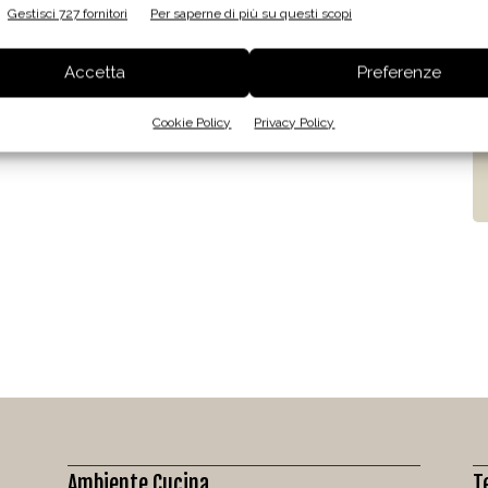
Gestisci 727 fornitori
Per saperne di più su questi scopi
Accetta
Preferenze
Cookie Policy
Privacy Policy
Ambiente Cucina
T