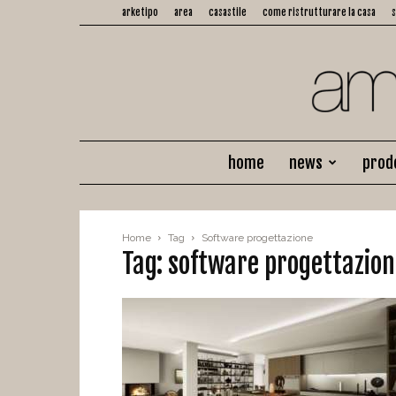
arketipo
area
casastile
come ristrutturare la casa
home
news
prod
Home
Tag
Software progettazione
Tag: software progettazio