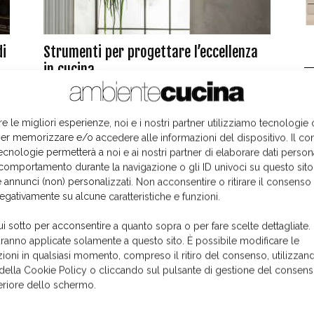
di
Strumenti per progettare l’eccellenza
in cucina
L
3 Novembre 2020
re le migliori esperienze, noi e i nostri partner utilizziamo tecnologie
er memorizzare e/o accedere alle informazioni del dispositivo. Il co
ecnologie permetterà a noi e ai nostri partner di elaborare dati person
comportamento durante la navigazione o gli ID univoci su questo sito
 annunci (non) personalizzati. Non acconsentire o ritirare il consens
negativamente su alcune caratteristiche e funzioni.
ui sotto per acconsentire a quanto sopra o per fare scelte dettagliate.
aranno applicate solamente a questo sito. È possibile modificare le
ioni in qualsiasi momento, compreso il ritiro del consenso, utilizzand
 della Cookie Policy o cliccando sul pulsante di gestione del consens
feriore dello schermo.
I