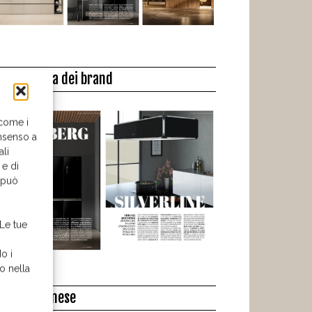
a biblioteca dei brand
 come i
nsenso a
ali
 e di
o può
 Le tue
o i
o nella
l libro del mese