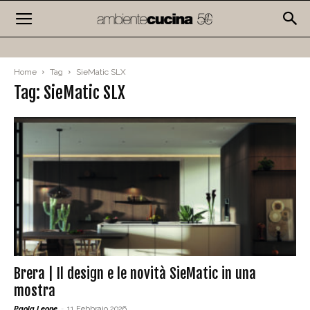
Home
Tag
SieMatic SLX
Tag: SieMatic SLX
Brera | Il design e le novità SieMatic in una
mostra
Paola Leone
-
11 Febbraio 2026